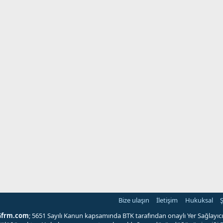
Bize ulaşın
İletişim
Hukuksal
Ş
Gfrm.com
; 5651 Sayılı Kanun kapsamında BTK tarafından onaylı Yer Sağlayıcı'