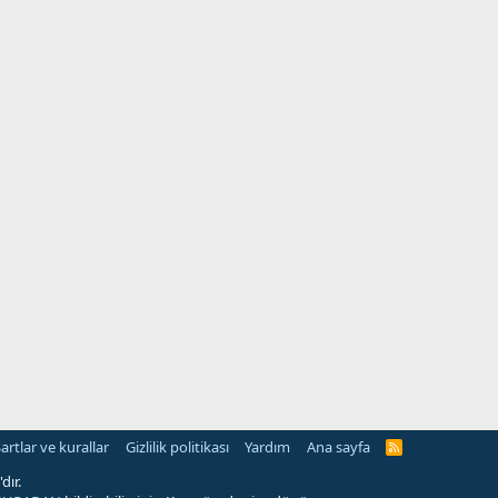
artlar ve kurallar
Gizlilik politikası
Yardım
Ana sayfa
R
S
S
dır.