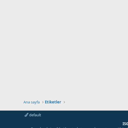
Ana sayfa
Etiketler
default
IS