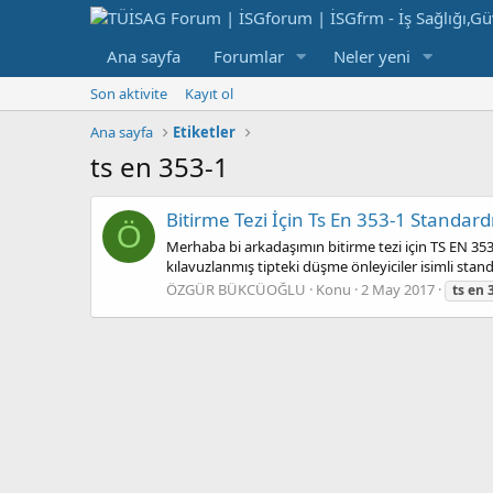
Ana sayfa
Forumlar
Neler yeni
Son aktivite
Kayıt ol
Ana sayfa
Etiketler
ts en 353-1
Bitirme Tezi İçin Ts En 353-1 Standard
Ö
Merhaba bi arkadaşımın bitirme tezi için TS EN 353-
kılavuzlanmış tipteki düşme önleyiciler isimli stand
ÖZGÜR BÜKCÜOĞLU
Konu
2 May 2017
ts
en