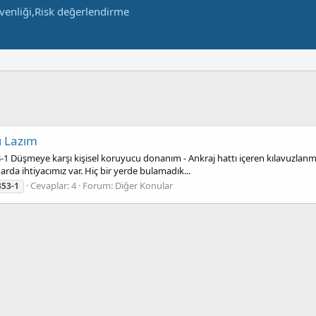
ı Lazım
1 Düşmeye karşı kişisel koruyucu donanım - Ankraj hattı içeren kılavuzlanmış 
arda ihtiyacımız var. Hiç bir yerde bulamadık...
Cevaplar: 4
Forum:
Diğer Konular
353-1