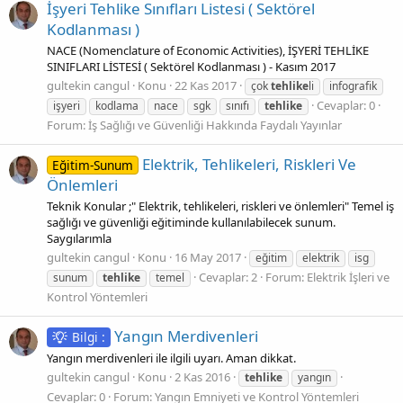
İşyeri Tehlike Sınıfları Listesi ( Sektörel
Kodlanması )
NACE (Nomenclature of Economic Activities), İŞYERİ TEHLİKE
SINIFLARI LİSTESİ ( Sektörel Kodlanması ) - Kasım 2017
gultekin cangul
Konu
22 Kas 2017
çok
tehlike
li
infografik
Cevaplar: 0
işyeri
kodlama
nace
sgk
sınıfı
tehlike
Forum:
İş Sağlığı ve Güvenliği Hakkında Faydalı Yayınlar
Elektrik, Tehlikeleri, Riskleri Ve
Eğitim-Sunum
Önlemleri
Teknik Konular ;" Elektrik, tehlikeleri, riskleri ve önlemleri" Temel iş
sağlığı ve güvenliği eğitiminde kullanılabilecek sunum.
Saygılarımla
gultekin cangul
Konu
16 May 2017
eğitim
elektrik
isg
Cevaplar: 2
Forum:
Elektrik İşleri ve
sunum
tehlike
temel
Kontrol Yöntemleri
Yangın Merdivenleri
Bilgi :
Yangın merdivenleri ile ilgili uyarı. Aman dikkat.
gultekin cangul
Konu
2 Kas 2016
tehlike
yangın
Cevaplar: 0
Forum:
Yangın Emniyeti ve Kontrol Yöntemleri