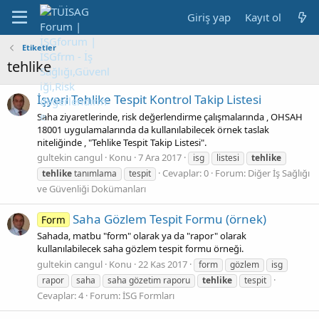
Giriş yap
Kayıt ol
Etiketler
tehlike
İşyeri Tehlike Tespit Kontrol Takip Listesi
Saha ziyaretlerinde, risk değerlendirme çalışmalarında , OHSAH
18001 uygulamalarında da kullanılabilecek örnek taslak
niteliğinde , "Tehlike Tespit Takip Listesi".
gultekin cangul
Konu
7 Ara 2017
isg
listesi
tehlike
Cevaplar: 0
Forum:
Diğer İş Sağlığı
tehlike
tanımlama
tespit
ve Güvenliği Dokümanları
Saha Gözlem Tespit Formu (örnek)
Form
Sahada, matbu "form" olarak ya da "rapor" olarak
kullanılabilecek saha gözlem tespit formu örneği.
gultekin cangul
Konu
22 Kas 2017
form
gözlem
isg
rapor
saha
saha gözetim raporu
tehlike
tespit
Cevaplar: 4
Forum:
İSG Formları