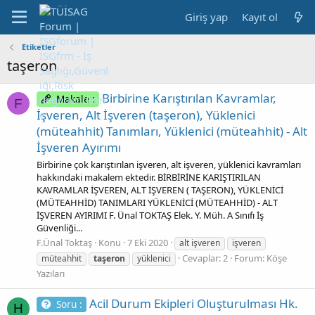
Giriş yap
Kayıt ol
Etiketler
taşeron
Birbirine Karıştırılan Kavramlar,
Makale :
F
İşveren, Alt İşveren (taşeron), Yüklenici
(müteahhit) Tanımları, Yüklenici (müteahhit) - Alt
İşveren Ayırımı
Birbirine çok karıştırılan işveren, alt işveren, yüklenici kavramları
hakkındaki makalem ektedir. BİRBİRİNE KARIŞTIRILAN
KAVRAMLAR İŞVEREN, ALT İŞVEREN ( TAŞERON), YÜKLENİCİ
(MÜTEAHHİD) TANIMLARI YÜKLENİCİ (MÜTEAHHİD) - ALT
İŞVEREN AYIRIMI F. Ünal TOKTAŞ Elek. Y. Müh. A Sınıfı İş
Güvenliği...
F.Ünal Toktaş
Konu
7 Eki 2020
alt işveren
işveren
Cevaplar: 2
Forum:
Köşe
müteahhit
taşeron
yüklenici
Yazıları
Acil Durum Ekipleri Oluşturulması Hk.
Soru :
H