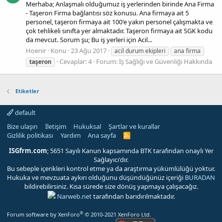
Merhaba; Anlaşmalı olduğumuz iş yerlerinden birinde Ana Firma
- Taşeron Firma bağlantısı söz konusu. Ana firmaya ait 5
personel, taşeron firmaya ait 100'e yakın personel çalışmakta ve
çok tehlikeli sınıfta yer almaktadır. Taşeron firmaya ait SGK kodu
da mevcut. Sorum şu; Bu iş yerleri için Acil...
Hoenir
Konu
23 Ağu 2017
acil durum ekipleri
ana firma
Cevaplar: 4
Forum:
İş Sağlığı ve Güvenliği Hakkında
taşeron
Etiketler
default
Bize ulaşın
İletişim
Hukuksal
Şartlar ve kurallar
Gizlilik politikası
Yardım
Ana sayfa
R
S
S
ISGfrm.com
; 5651 Sayılı Kanun kapsamında BTK tarafından onaylı Yer
Sağlayıcı'dır.
Bu sebeple içerikleri kontrol etme ya da araştırma yükümlülüğü yoktur.
Hukuka ve mevzuata aykırı olduğunu düşündüğünüz içeriği
BURADAN
bildirebilirsiniz. Kısa sürede size dönüş yapmaya çalışacağız.
Narweb.net
tarafından barıdırılmaktadır.
®
Forum software by XenForo
© 2010-2021 XenForo Ltd.