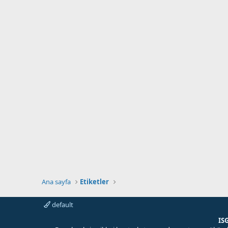
Ana sayfa
Etiketler
default
IS