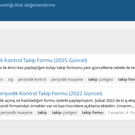
dik Kontrol Takip Formu (2025 Güncel)
le ikinci kez paylaştığım kolay takip formunu yeni güncelleme sebebi ile tek
rı
i̇sg
periyodik kontrol
periyodik muayene
takip
çizelgesi
takip
fo
Periyodik Kontrol Takip Formu (2022 Güncel)
k açmış ve hazırladığım formu sizlerle paylaşmıştım. Şubat 2022 de ki iş ek
kendi firmamdan örnekler var ve bazı hücrelere açıklama ekledim. Umarım...
Cevaplar: 4
F
periyodik muayene
takip
takip
çizelgesi
takip
formu