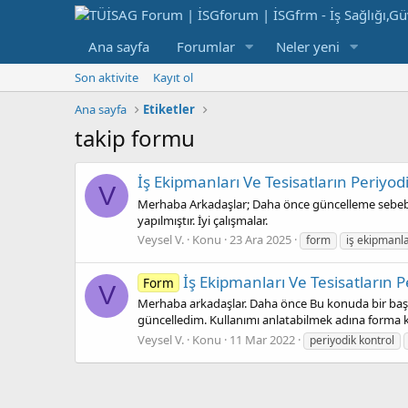
Ana sayfa
Forumlar
Neler yeni
Son aktivite
Kayıt ol
Ana sayfa
Etiketler
takip formu
İş Ekipmanları Ve Tesisatların Periyo
V
Merhaba Arkadaşlar; Daha önce güncelleme sebebi i
yapılmıştır. İyi çalışmalar.
Veysel V.
Konu
23 Ara 2025
form
iş ekipmanla
İş Ekipmanları Ve Tesisatların 
Form
V
Merhaba arkadaşlar. Daha önce Bu konuda bir başlı
güncelledim. Kullanımı anlatabilmek adına forma 
Veysel V.
Konu
11 Mar 2022
periyodik kontrol