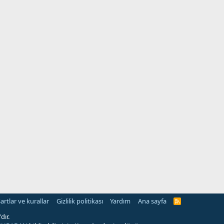
artlar ve kurallar
Gizlilik politikası
Yardım
Ana sayfa
R
S
S
dır.