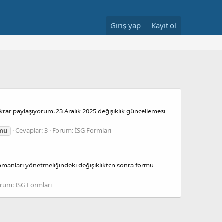
Giriş yap
Kayıt ol
rar paylaşıyorum. 23 Aralık 2025 değişiklik güncellemesi
Cevaplar: 3
Forum:
İSG Formları
rmu
ipmanları yönetmeliğindeki değişiklikten sonra formu
orum:
İSG Formları