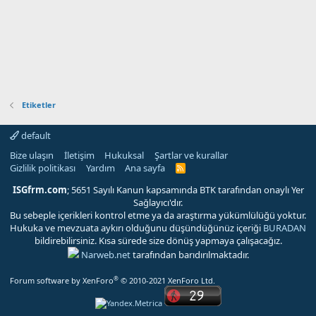
Etiketler
default
Bize ulaşın
İletişim
Hukuksal
Şartlar ve kurallar
Gizlilik politikası
Yardım
Ana sayfa
R
S
S
ISGfrm.com
; 5651 Sayılı Kanun kapsamında BTK tarafından onaylı Yer
Sağlayıcı'dır.
Bu sebeple içerikleri kontrol etme ya da araştırma yükümlülüğü yoktur.
Hukuka ve mevzuata aykırı olduğunu düşündüğünüz içeriği
BURADAN
bildirebilirsiniz. Kısa sürede size dönüş yapmaya çalışacağız.
Narweb.net
tarafından barıdırılmaktadır.
®
Forum software by XenForo
© 2010-2021 XenForo Ltd.