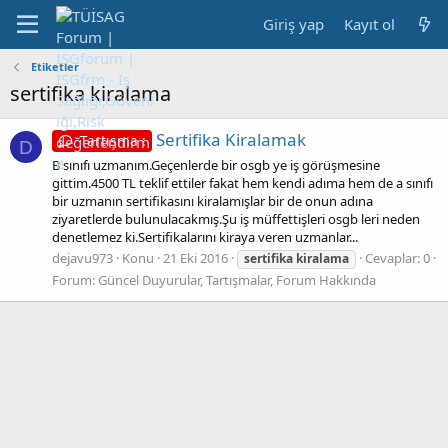
Giriş yap
Kayıt ol
Etiketler
sertifika kiralama
Sertifika Kiralamak
Tartışma :
D
B sınıfı uzmanım.Geçenlerde bir osgb ye iş görüşmesine
gittim.4500 TL teklif ettiler fakat hem kendi adıma hem de a sınıfı
bir uzmanın sertifikasını kiralamışlar bir de onun adına
ziyaretlerde bulunulacakmış.Şu iş müffettişleri osgb leri neden
denetlemez ki.Sertifikalarını kiraya veren uzmanlar...
dejavu973
Konu
21 Eki 2016
Cevaplar: 0
sertifika
kiralama
Forum:
Güncel Duyurular, Tartışmalar, Forum Hakkında