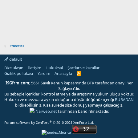
Etiketler
default
Bize ulaşın
İletişim
Hukuksal
Şartlar ve kurallar
Gizlilik politikası
Yardım
Ana sayfa
R
S
S
ISGfrm.com
; 5651 Sayılı Kanun kapsamında BTK tarafından onaylı Yer
Sağlayıcı'dır.
Bu sebeple içerikleri kontrol etme ya da araştırma yükümlülüğü yoktur.
Hukuka ve mevzuata aykırı olduğunu düşündüğünüz içeriği
BURADAN
bildirebilirsiniz. Kısa sürede size dönüş yapmaya çalışacağız.
Narweb.net
tarafından barıdırılmaktadır.
®
Forum software by XenForo
© 2010-2021 XenForo Ltd.