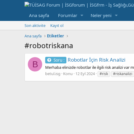
Ana sayfa
Forumlar
Neler yeni
Son aktivite
Kayıt ol
Ana sayfa
Etiketler
#robotriskana
Robotlar İçin Risk Analizi
Soru :
B
Merhaba elinizde robotlar ile ilgili risk analizi var 
betul.isg
Konu
12 Eyl 2024
#risk
#riskanalizi