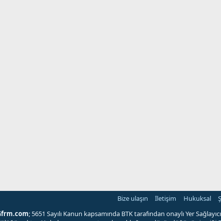
Bize ulaşın
İletişim
Hukuksal
Ş
Gfrm.com
; 5651 Sayılı Kanun kapsamında BTK tarafından onaylı Yer Sağlayıcı'