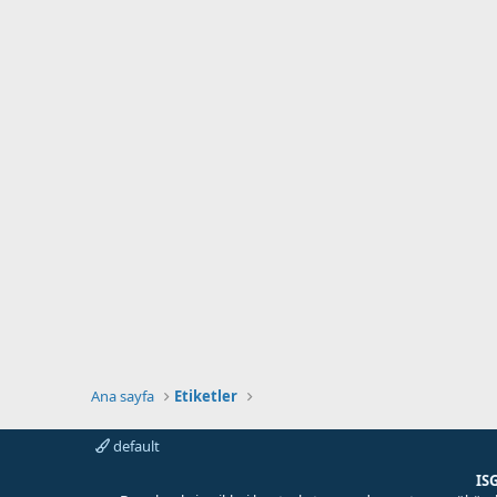
Ana sayfa
Etiketler
default
IS