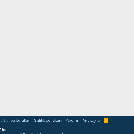
artlar ve kurallar
Gizlilik politikası
Yardım
Ana sayfa
R
S
S
dır.