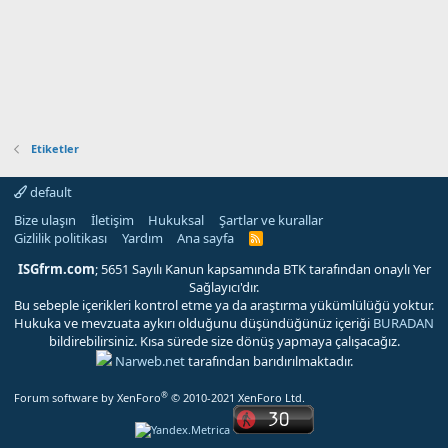
Etiketler
default
Bize ulaşın
İletişim
Hukuksal
Şartlar ve kurallar
Gizlilik politikası
Yardım
Ana sayfa
R
S
S
ISGfrm.com
; 5651 Sayılı Kanun kapsamında BTK tarafından onaylı Yer
Sağlayıcı'dır.
Bu sebeple içerikleri kontrol etme ya da araştırma yükümlülüğü yoktur.
Hukuka ve mevzuata aykırı olduğunu düşündüğünüz içeriği
BURADAN
bildirebilirsiniz. Kısa sürede size dönüş yapmaya çalışacağız.
Narweb.net
tarafından barıdırılmaktadır.
®
Forum software by XenForo
© 2010-2021 XenForo Ltd.