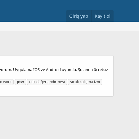
Giriş yap
Kayıt ol
rakıyorum. Uygulama IOS ve Android uyumlu. Şu anda ücretsiz
to work
ptw
risk değerlendirmesi
sıcak çalışma i̇zni