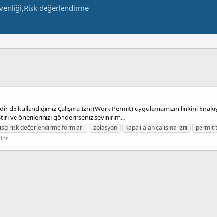
üredir de kullandığımız Çalışma İzni (Work Permit) uygulamamızın linkini bı
tiri ve önerilerinizi gönderirseniz sevinirim...
isg risk değerlendirme formları
i̇zolasyon
kapalı alan çalışma izni
permit 
lar