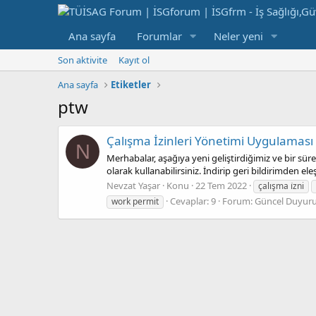
Ana sayfa
Forumlar
Neler yeni
Son aktivite
Kayıt ol
Ana sayfa
Etiketler
ptw
Çalışma İzinleri Yönetimi Uygulaması
N
Merhabalar, aşağıya yeni geliştirdiğimiz ve bir s
olarak kullanabilirsiniz. İndirip geri bildirimden eleş
Nevzat Yaşar
Konu
22 Tem 2022
çalışma i̇zni
Cevaplar: 9
Forum:
Güncel Duyuru
work permit