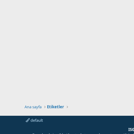
Ana sayfa
Etiketler
default
IS