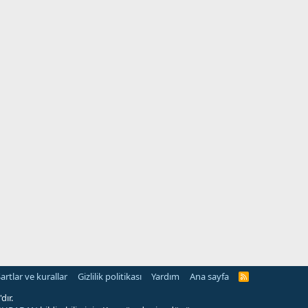
artlar ve kurallar
Gizlilik politikası
Yardım
Ana sayfa
R
S
S
dır.