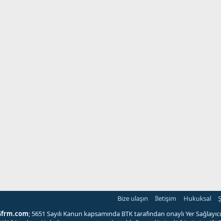
Bize ulaşın
İletişim
Hukuksal
Ş
Gfrm.com
; 5651 Sayılı Kanun kapsamında BTK tarafından onaylı Yer Sağlayıcı'