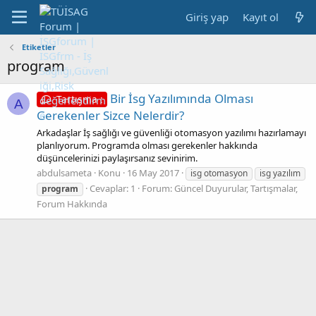
Giriş yap
Kayıt ol
Etiketler
program
Bir İsg Yazılımında Olması
Tartışma :
A
Gerekenler Sizce Nelerdir?
Arkadaşlar İş sağlığı ve güvenliği otomasyon yazılımı hazırlamayı
planlıyorum. Programda olması gerekenler hakkında
düşüncelerinizi paylaşırsanız sevinirim.
abdulsameta
Konu
16 May 2017
isg otomasyon
isg yazılım
Cevaplar: 1
Forum:
Güncel Duyurular, Tartışmalar,
program
Forum Hakkında