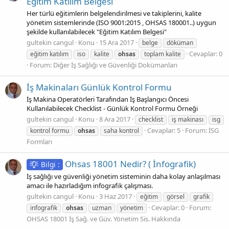
Eğitim Katılım Belgesi
Her türlü eğitimlerin belgelendirilmesi ve takiplerini, kalite
yönetim sistemlerinde (ISO 9001:2015 , OHSAS 180001..) uygun
şekilde kullanılabilecek "Eğitim Katılım Belgesi"
gultekin cangul
Konu
15 Ara 2017
belge
döküman
Cevaplar: 0
eğitim katılım
iso
kalite
ohsas
toplam kalite
Forum:
Diğer İş Sağlığı ve Güvenliği Dokümanları
İş Makinaları Günlük Kontrol Formu
İş Makina Operatörleri Tarafından İş Başlangıcı Öncesi
Kullanılabilecek Checklist - Günlük Kontrol Formu Örneği
gultekin cangul
Konu
8 Ara 2017
checklist
iş makinası
isg
Cevaplar: 5
Forum:
İSG
kontrol formu
ohsas
saha kontrol
Formları
Ohsas 18001 Nedir? ( İnfografik)
Bilgi :
İş sağlığı ve güvenliği yönetim sisteminin daha kolay anlaşılması
amacı ile hazırladığım infografik çalışması.
gultekin cangul
Konu
3 Haz 2017
eğitim
görsel
grafik
Cevaplar: 0
Forum:
infografik
ohsas
uzman
yönetim
OHSAS 18001 İş Sağ. ve Güv. Yönetim Sis. Hakkında