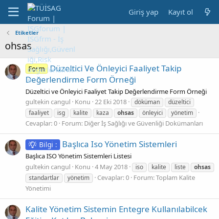
Giriş yap
Kayıt ol
Etiketler
ohsas
Düzeltici Ve Önleyici Faaliyet Takip
Form
Değerlendirme Form Örneği
Düzeltici ve Önleyici Faaliyet Takip Değerlendirme Form Örneği
gultekin cangul
Konu
22 Eki 2018
döküman
düzeltici
faaliyet
isg
kalite
kaza
ohsas
önleyici
yönetim
Cevaplar: 0
Forum:
Diğer İş Sağlığı ve Güvenliği Dokümanları
Başlıca Iso Yönetim Sistemleri
Bilgi :
Başlıca ISO Yönetim Sistemleri Listesi
gultekin cangul
Konu
4 May 2018
iso
kalite
liste
ohsas
Cevaplar: 0
Forum:
Toplam Kalite
standartlar
yönetim
Yönetimi
Kalite Yönetim Sistemin Entegre Kullanılabilcek