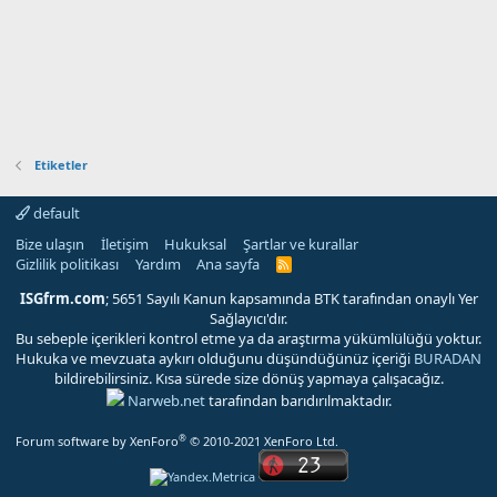
Etiketler
default
Bize ulaşın
İletişim
Hukuksal
Şartlar ve kurallar
Gizlilik politikası
Yardım
Ana sayfa
R
S
S
ISGfrm.com
; 5651 Sayılı Kanun kapsamında BTK tarafından onaylı Yer
Sağlayıcı'dır.
Bu sebeple içerikleri kontrol etme ya da araştırma yükümlülüğü yoktur.
Hukuka ve mevzuata aykırı olduğunu düşündüğünüz içeriği
BURADAN
bildirebilirsiniz. Kısa sürede size dönüş yapmaya çalışacağız.
Narweb.net
tarafından barıdırılmaktadır.
®
Forum software by XenForo
© 2010-2021 XenForo Ltd.