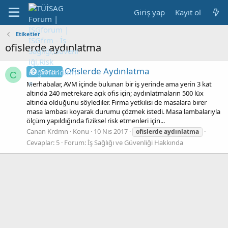
Giriş yap
Kayıt ol
Etiketler
ofislerde aydınlatma
Ofislerde Aydınlatma
Soru :
C
Merhabalar, AVM içinde bulunan bir iş yerinde ama yerin 3 kat
altında 240 metrekare açık ofis için; aydınlatmaların 500 lüx
altında olduğunu söylediler. Firma yetkilisi de masalara birer
masa lambası koyarak durumu çözmek istedi. Masa lambalarıyla
ölçüm yapıldığında fiziksel risk etmenleri için...
Canan Krdmn
Konu
10 Nis 2017
ofislerde
aydınlatma
Cevaplar: 5
Forum:
İş Sağlığı ve Güvenliği Hakkında