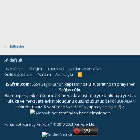
Etiketler
default
Bize ulaşın
İletişim
Hukuksal
Şartlar ve kurallar
Gizlilik politikası
Yardım
Ana sayfa
R
S
S
ISGfrm.com
; 5651 Sayılı Kanun kapsamında BTK tarafından onaylı Yer
Sağlayıcı'dır.
Bu sebeple içerikleri kontrol etme ya da araştırma yükümlülüğü yoktur.
Hukuka ve mevzuata aykırı olduğunu düşündüğünüz içeriği
BURADAN
bildirebilirsiniz. Kısa sürede size dönüş yapmaya çalışacağız.
Narweb.net
tarafından barıdırılmaktadır.
®
Forum software by XenForo
© 2010-2021 XenForo Ltd.