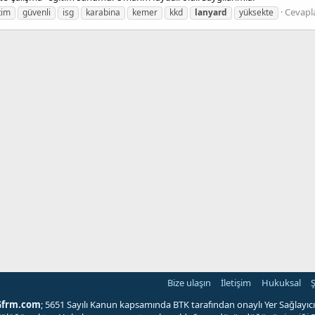
Cevapla
tim
güvenli
isg
karabina
kemer
kkd
lanyard
yüksekte
Bize ulaşın
İletişim
Hukuksal
Ş
Gfrm.com
; 5651 Sayılı Kanun kapsamında BTK tarafından onaylı Yer Sağlayıcı'