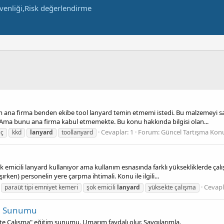
 ana firma benden ekibe tool lanyard temin etmemi istedi. Bu malzemeyi saha
. Ama bunu ana firma kabul etmemekte. Bu konu hakkında bilgisi olan...
Cevaplar: 1
Forum:
Güncel Tartışma Konu
iç
kkd
lanyard
toollanyard
 emicili lanyard kullanıyor ama kullanım esnasında farklı yüksekliklerde ça
rken) personelin yere çarpma ihtimali. Konu ile ilgili...
Cevapl
paraüt tipi emniyet kemeri
şok emicili
lanyard
yüksekte çalışma
im Sunumu
te Çalışma" eğitim sunumu. Umarım faydalı olur. Saygılarımla.