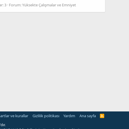
r: 3
Forum:
Yüksekte Çalışmalar ve Emniyet
artlar ve kurallar
Gizlilik politikası
Yardım
Ana sayfa
R
S
S
dır.