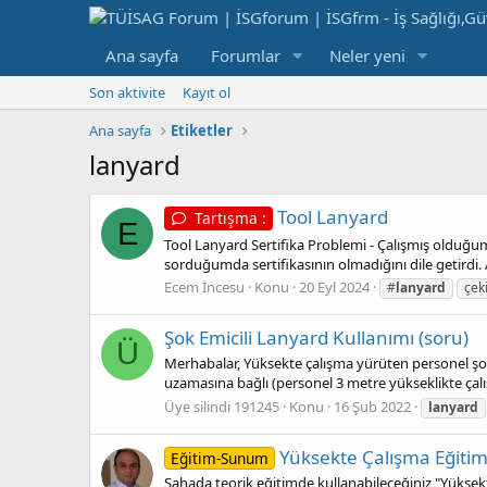
Ana sayfa
Forumlar
Neler yeni
Son aktivite
Kayıt ol
Ana sayfa
Etiketler
lanyard
Tool Lanyard
Tartışma :
E
Tool Lanyard Sertifika Problemi - Çalışmış olduğum
sorduğumda sertifikasının olmadığını dile getirdi
Ecem İncesu
Konu
20 Eyl 2024
#
lanyard
çek
Şok Emicili Lanyard Kullanımı (soru)
Ü
Merhabalar, Yüksekte çalışma yürüten personel şok
uzamasına bağlı (personel 3 metre yükseklikte çalışı
Üye silindi 191245
Konu
16 Şub 2022
lanyard
Yüksekte Çalışma Eğit
Eğitim-Sunum
Sahada teorik eğitimde kullanabileceğiniz "Yüksek