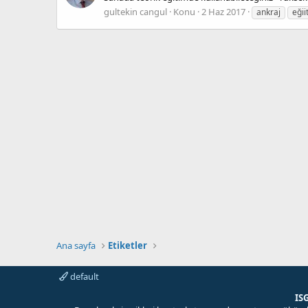
gultekin cangul
Konu
2 Haz 2017
ankraj
eğii
Ana sayfa
Etiketler
default
IS