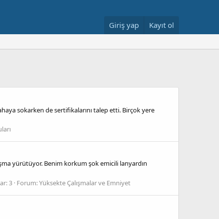
Giriş yap
Kayıt ol
ya sokarken de sertifikalarını talep etti. Birçok yere
ları
lışma yürütüyor. Benim korkum şok emicili lanyardın
ar: 3
Forum:
Yüksekte Çalışmalar ve Emniyet