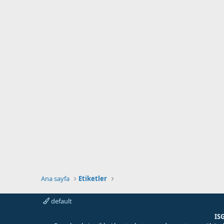
Ana sayfa
Etiketler
default
IS