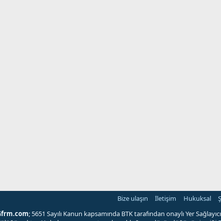
Bize ulaşın
İletişim
Hukuksal
Ş
Gfrm.com
; 5651 Sayılı Kanun kapsamında BTK tarafından onaylı Yer Sağlayıcı'