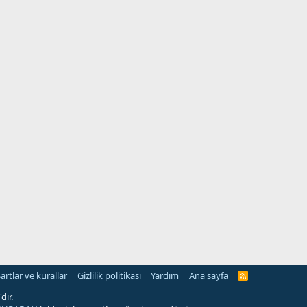
artlar ve kurallar
Gizlilik politikası
Yardım
Ana sayfa
R
S
S
dır.