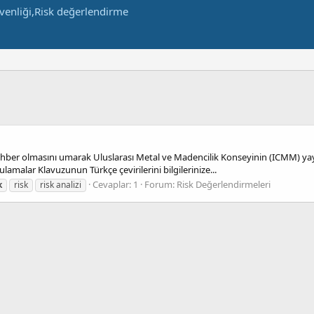
rehber olmasını umarak Uluslarası Metal ve Madencilik Konseyinin (ICMM) yay
ulamalar Klavuzunun Türkçe çevirilerini bilgilerinize...
Cevaplar: 1
Forum:
Risk Değerlendirmeleri
k
risk
risk analizi