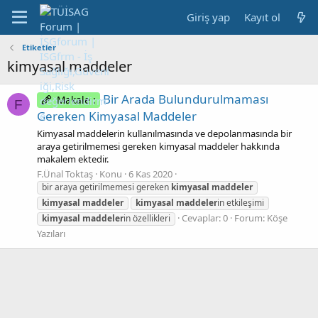
Giriş yap
Kayıt ol
Etiketler
kimyasal maddeler
Bir Arada Bulundurulmaması
Makale :
F
Gereken Kimyasal Maddeler
Kimyasal maddelerin kullanılmasında ve depolanmasında bir
araya getirilmemesi gereken kimyasal maddeler hakkında
makalem ektedir.
F.Ünal Toktaş
Konu
6 Kas 2020
bir araya getirilmemesi gereken
kimyasal
maddeler
kimyasal
maddeler
kimyasal
maddeler
in etkileşimi
Cevaplar: 0
Forum:
Köşe
kimyasal
maddeler
in özellikleri
Yazıları