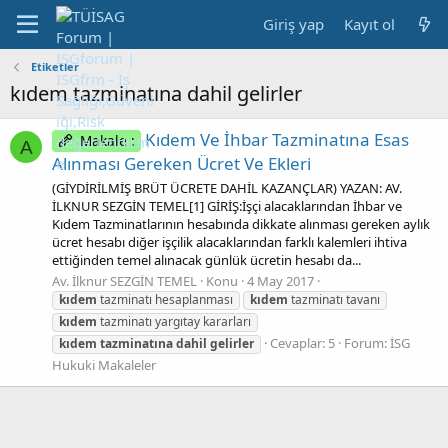
Giriş yap
Kayıt ol
Etiketler
kıdem tazminatına dahil gelirler
Kıdem Ve İhbar Tazminatına Esas
Makale :
A
Alınması Gereken Ücret Ve Ekleri
(GİYDİRİLMİŞ BRÜT ÜCRETE DAHİL KAZANÇLAR) YAZAN: AV.
İLKNUR SEZGİN TEMEL[1] GİRİŞ:İşçi alacaklarından İhbar ve
Kıdem Tazminatlarının hesabında dikkate alınması gereken aylık
ücret hesabı diğer işçilik alacaklarından farklı kalemleri ihtiva
ettiğinden temel alınacak günlük ücretin hesabı da...
Av. İlknur SEZGİN TEMEL
Konu
4 May 2017
kıdem
tazminatı hesaplanması
kıdem
tazminatı tavanı
kıdem
tazminatı yargıtay kararları
Cevaplar: 5
Forum:
İSG
kıdem
tazminatına
dahil
gelirler
Hukuki Makaleler