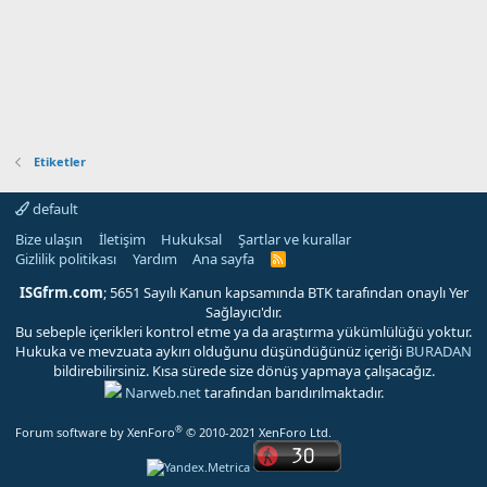
Etiketler
default
Bize ulaşın
İletişim
Hukuksal
Şartlar ve kurallar
Gizlilik politikası
Yardım
Ana sayfa
R
S
S
ISGfrm.com
; 5651 Sayılı Kanun kapsamında BTK tarafından onaylı Yer
Sağlayıcı'dır.
Bu sebeple içerikleri kontrol etme ya da araştırma yükümlülüğü yoktur.
Hukuka ve mevzuata aykırı olduğunu düşündüğünüz içeriği
BURADAN
bildirebilirsiniz. Kısa sürede size dönüş yapmaya çalışacağız.
Narweb.net
tarafından barıdırılmaktadır.
®
Forum software by XenForo
© 2010-2021 XenForo Ltd.