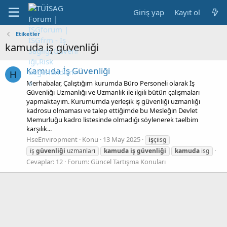
Giriş yap
Kayıt ol
Etiketler
kamuda iş güvenliği
Kamuda İş Güvenliği
H
Merhabalar, Çalıştığım kurumda Büro Personeli olarak İş
Güvenliği Uzmanlığı ve Uzmanlık ile ilgili bütün çalışmaları
yapmaktayım. Kurumumda yerleşik iş güvenliği uzmanlığı
kadrosu olmaması ve talep ettiğimde bu Mesleğin Devlet
Memurluğu kadro listesinde olmadığı söylenerek taelbim
karşılık...
HseEnviropment
Konu
13 May 2025
iş
çiisg
i̇ş
güvenliği
uzmanları
kamuda
iş
güvenliği
kamuda
isg
Cevaplar: 12
Forum:
Güncel Tartışma Konuları