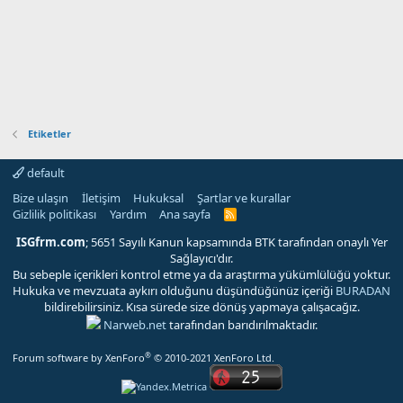
Etiketler
default
Bize ulaşın
İletişim
Hukuksal
Şartlar ve kurallar
Gizlilik politikası
Yardım
Ana sayfa
R
S
S
ISGfrm.com
; 5651 Sayılı Kanun kapsamında BTK tarafından onaylı Yer
Sağlayıcı'dır.
Bu sebeple içerikleri kontrol etme ya da araştırma yükümlülüğü yoktur.
Hukuka ve mevzuata aykırı olduğunu düşündüğünüz içeriği
BURADAN
bildirebilirsiniz. Kısa sürede size dönüş yapmaya çalışacağız.
Narweb.net
tarafından barıdırılmaktadır.
®
Forum software by XenForo
© 2010-2021 XenForo Ltd.