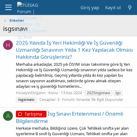
Giriş yap
Kayıt ol
Etiketler
isgsınavı
2025 Yılında İş Yeri Hekimliği Ve İş Güvenliği
H
Uzmanlığı Sınavının Yılda 1 Kez Yapılacak Olması
Hakkında Görüşleriniz?
Merhaba arkadaşlar, 2025 yılı ÖSYM sınav takvimine göre İş Yeri
Hekimliği ve İş Güvenliği Uzmanlığı sınavının yılda sadece bir kez
yapılacağı belirtilmiş. Geçmiş yıllarda yılda iki kez yapılan bu
sınavın sayısının azaltılması, sektörde görev almak isteyen
adayları ve iş güvenliği hizmetlerini...
HüseyinDoğann
Konu
13 Kas 2024
2025isgsınavı
igu
Cevaplar: 3
Forum:
Sınavlar İle İlgili Duyurular
isgsınavı
İsg Sınavı Ertelenmesi / Önemli
Tartışma :
A
Bilgilendirme
Herkese merhaba, Bildiğiniz üzere, Çok Tehlikeli sınıfta yer alan
işyerlerine B sınıfı İş Güvenliği Uzmanı, Tehlikeli sınıfta yer alan