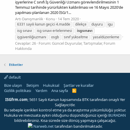
işyerlerine C sınıfı İş Güvenliği Uzmanı görevlendirilmesinin 1
Temmuz tarihinde yürürlükten kaldırılması ve 16 Mayıs 2020'de
yapılması planlanan 2020 İSG/1...
Artı Danışmanlık
Konu
14 Tem 2020
6331 sayılı kanun geçici 4.madde
dilekçe
duyuru
igu
isg sınavı
isg sınavı ertelenmesi
isgsınavı
işgüvenliğiuzmanı
osgb
sınıf yükseltme
yasaldüzenleme
Cevaplar: 26
Forum:
Güncel Duyurular, Tartışmalar, Forum
Hakkında
Etiketler
default
Bize ulaşın
İletişim
Hukuksal
Şartlar ve kurallar
Gizlilik politikası
Yardım
Ana sayfa
R
S
S
ISGfrm.com
; 5651 Sayılı Kanun kapsamında BTK tarafından onaylı Yer
Sağlayıcı'dır.
Bu sebeple içerikleri kontrol etme ya da araştırma yükümlülüğü yoktur.
Hukuka ve mevzuata aykırı olduğunu düşündüğünüz içeriği
BURADAN
bildirebilirsiniz. Kısa sürede size dönüş yapmaya çalışacağız.
Narweb.net
tarafından barıdırılmaktadır.