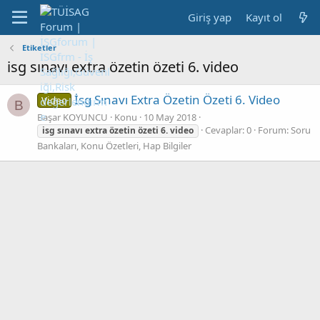
Giriş yap
Kayıt ol
Etiketler
isg sınavı extra özetin özeti 6. video
İsg Sınavı Extra Özetin Özeti 6. Video
Video
B
Başar KOYUNCU
Konu
10 May 2018
Cevaplar: 0
Forum:
Soru
isg
sınavı
extra
özetin
özeti
6.
video
Bankaları, Konu Özetleri, Hap Bilgiler