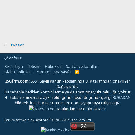
Etiketler
default
Bize ulaşın
İletişim
Hukuksal
Şartlar ve kurallar
Gizlilik politikası
Yardım
Ana sayfa
R
S
S
ISGfrm.com
; 5651 Sayılı Kanun kapsamında BTK tarafından onaylı Yer
Sağlayıcı'dır.
Bu sebeple içerikleri kontrol etme ya da araştırma yükümlülüğü yoktur.
Hukuka ve mevzuata aykırı olduğunu düşündüğünüz içeriği
BURADAN
bildirebilirsiniz. Kısa sürede size dönüş yapmaya çalışacağız.
Narweb.net
tarafından barıdırılmaktadır.
®
Forum software by XenForo
© 2010-2021 XenForo Ltd.