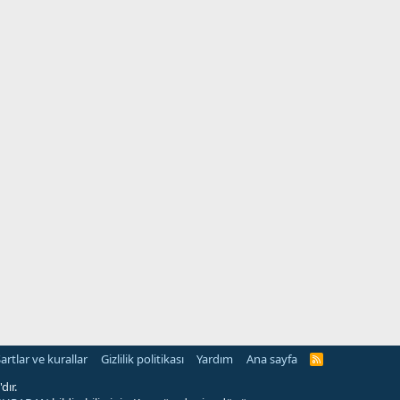
artlar ve kurallar
Gizlilik politikası
Yardım
Ana sayfa
R
S
S
dır.