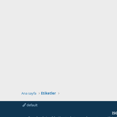
Ana sayfa
Etiketler
default
IS