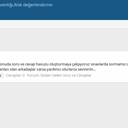
aç konuda soru ve cevap havuzu oluşturmaya çalışıyoruz sınavlarda sormamız d
arı olan arkadaşlar varsa yardımcı olurlarsa sevinirim...
Cevaplar: 0
Forum:
Sizden Gelen Soru ve Cevaplar
u