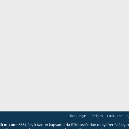
Bize ulaşın
İletişim
Hukuksal
Ş
Gfrm.com
; 5651 Sayılı Kanun kapsamında BTK tarafından onaylı Yer Sağlayıcı'