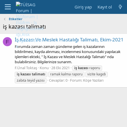
Giriş yap
Kayıt ol
Etiketler
iş kazası talimatı
İş Kazası Ve Meslek Hastalığı Talimatı, Ekim-2021
F
Forumda zaman zaman gündeme gelen iş kazalarının
bildirilmesi, kayda alınması, incelenmesi konusundaki yapılacak
işlemleri ekteki, " İş Kazası ve Meslek Hastalığı Talimatı" nda
bulabilirsiniz. Bilgilerinize sunarım.
F.Ünal Toktaş
Konu
28 Eki 2021
iş
kazası
raporu
iş
kazası
talimatı
ramak kalma raporu
vizite kagıdı
Cevaplar: 0
Forum:
Köşe Yazıları
zabıta teyid yazısı