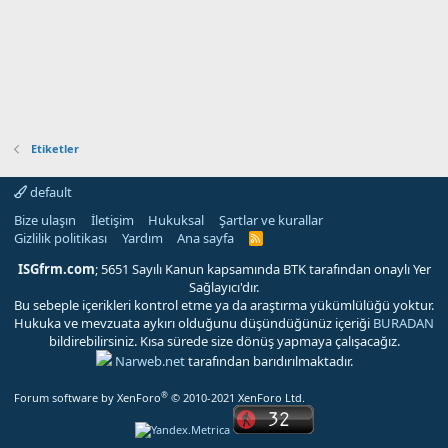
Etiketler
default
Bize ulaşın
İletişim
Hukuksal
Şartlar ve kurallar
Gizlilik politikası
Yardım
Ana sayfa
R
S
S
ISGfrm.com
; 5651 Sayılı Kanun kapsamında BTK tarafından onaylı Yer
Sağlayıcı'dır.
Bu sebeple içerikleri kontrol etme ya da araştırma yükümlülüğü yoktur.
Hukuka ve mevzuata aykırı olduğunu düşündüğünüz içeriği
BURADAN
bildirebilirsiniz. Kısa sürede size dönüş yapmaya çalışacağız.
Narweb.net
tarafından barıdırılmaktadır.
®
Forum software by XenForo
© 2010-2021 XenForo Ltd.