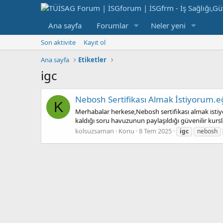
Ana sayfa
Forumlar
Neler yeni
Son aktivite
Kayıt ol
Ana sayfa
Etiketler
igc
Nebosh Sertifikası Almak İstiyorum.eğ
K
Merhabalar herkese,Nebosh sertifikası almak isti
kaldığı soru havuzunun paylaşıldığı güvenilir kurs
kolsuzsaman
Konu
8 Tem 2025
igc
nebosh