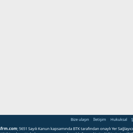
Bize ulaşın
İletişim
Hukuksal
Ş
Gfrm.com
; 5651 Sayılı Kanun kapsamında BTK tarafından onaylı Yer Sağlayıcı'