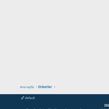
Ana sayfa
Etiketler
default
IS