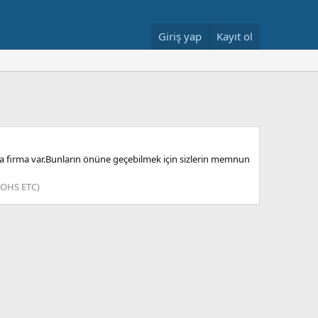
Giriş yap
Kayıt ol
a firma var.Bunların önüne geçebilmek için sizlerin memnun
IOHS ETC)