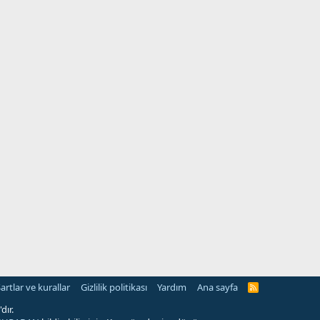
artlar ve kurallar
Gizlilik politikası
Yardım
Ana sayfa
R
S
S
dır.