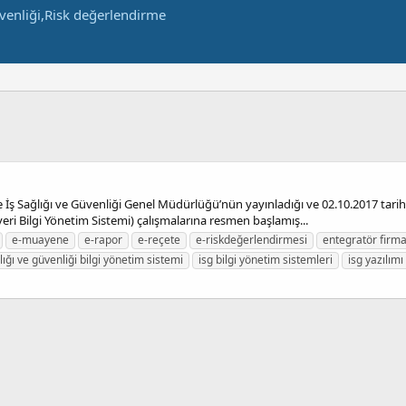
 de İş Sağlığı ve Güvenliği Genel Müdürlüğü’nün yayınladığı ve 02.10.2017 ta
eri Bilgi Yönetim Sistemi) çalışmalarına resmen başlamış...
e-muayene
e-rapor
e-reçete
e-riskdeğerlendirmesi
entegratör firm
lığı ve güvenliği bilgi yönetim sistemi
isg bilgi yönetim sistemleri
isg yazılım