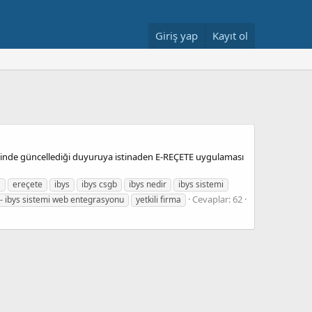
Giriş yap
Kayıt ol
rihinde güncellediği duyuruya istinaden E-REÇETE uygulaması
a
ereçete
ibys
ibys csgb
ibys nedir
ibys sistemi
Cevaplar: 62
ı - ibys sistemi web entegrasyonu
yetkili firma