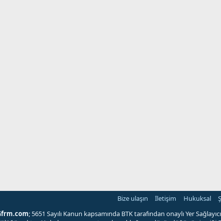
Bize ulaşın
İletişim
Hukuksal
Ş
Gfrm.com
; 5651 Sayılı Kanun kapsamında BTK tarafından onaylı Yer Sağlayıcı'