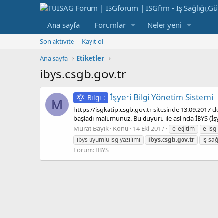
Ana sayfa
Forumlar
Neler yeni
Son aktivite
Kayıt ol
Ana sayfa
Etiketler
ibys.csgb.gov.tr
İşyeri Bilgi Yönetim Sistemi
Bilgi :
M
https://isgkatip.csgb.gov.tr sitesinde 13.09.2017
başladı malumunuz. Bu duyuru ile aslında İBYS (İşy
Murat Bayık
Konu
14 Eki 2017
e-eğitim
e-isg
ibys uyumlu isg yazılımı
ibys.csgb.gov.tr
iş sağ
Forum:
İBYS