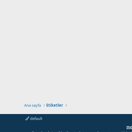
Ana sayfa
Etiketler
default
IS