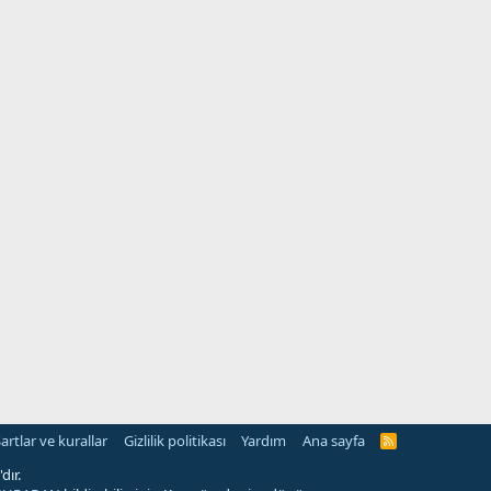
artlar ve kurallar
Gizlilik politikası
Yardım
Ana sayfa
R
S
S
dır.