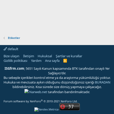
Etiketler
default
Bize ulaşın
İletişim
Hukuksal
Şartlar ve kurallar
Gizlilik politikası
Yardım
Ana sayfa
R
S
S
ISGfrm.com
; 5651 Sayılı Kanun kapsamında BTK tarafından onaylı Yer
Sağlayıcı'dır.
Bu sebeple içerikleri kontrol etme ya da araştırma yükümlülüğü yoktur.
Hukuka ve mevzuata aykırı olduğunu düşündüğünüz içeriği
BURADAN
bildirebilirsiniz. Kısa sürede size dönüş yapmaya çalışacağız.
Narweb.net
tarafından barıdırılmaktadır.
®
Forum software by XenForo
© 2010-2021 XenForo Ltd.