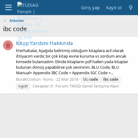
Giriş yap
Kayıt ol
Etiketler
ibc code
Kitap Yardımı Hakkında
B
Merhabalar, Aşağıda belirtmiş olduğum kitaplara acil olarak
ihtiyacım vardır, bir çok kitap evine kuruma vs sordum ancak
kimsede bulamadım. Elinde kitapların pdf halleri yada kitaplar
bulunan dönüş yapabilirse çok sevinirim. BLU Code, BLU
Manual+ Appendix IBC Code + Appendix IGC Code +...
BurakCoskun
Konu
22 Mar 2018
blu
code
ibc
code
Cevaplar: 0
Forum:
TMGD Genel Tartışma Alanı
isgott