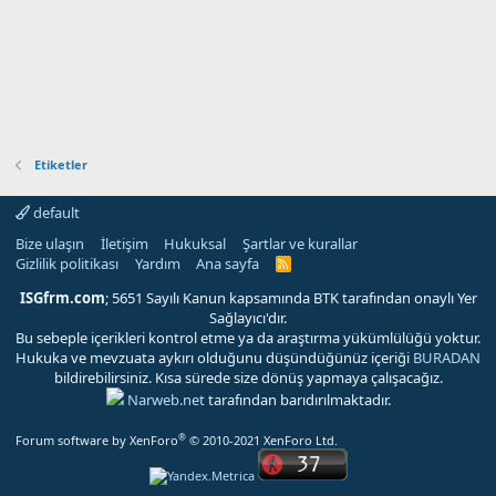
Etiketler
default
Bize ulaşın
İletişim
Hukuksal
Şartlar ve kurallar
Gizlilik politikası
Yardım
Ana sayfa
R
S
S
ISGfrm.com
; 5651 Sayılı Kanun kapsamında BTK tarafından onaylı Yer
Sağlayıcı'dır.
Bu sebeple içerikleri kontrol etme ya da araştırma yükümlülüğü yoktur.
Hukuka ve mevzuata aykırı olduğunu düşündüğünüz içeriği
BURADAN
bildirebilirsiniz. Kısa sürede size dönüş yapmaya çalışacağız.
Narweb.net
tarafından barıdırılmaktadır.
®
Forum software by XenForo
© 2010-2021 XenForo Ltd.