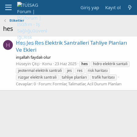
Giriş yap
Kayıt ol
Etiketler
hes
Hes Jes Res Elektrik Santralleri Tahliye Planları
H
Ve Ekleri
inşallah faydalı olur
Hüseyin Çitçi
Konu
23 Haz 2025
hes
hidro elektrik santali
jeotermal elektrik santrali
jes
res
risk haritası
rüzgar elektrik santrali
tahliye planları
trafik haritası
Cevaplar: 0
Forum:
Formlar, Talimatlar, Acil Durum Planları