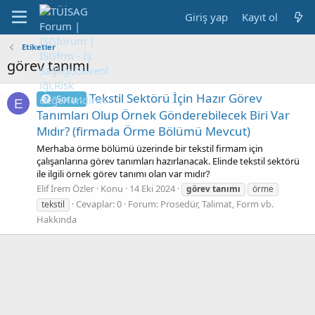
Giriş yap
Kayıt ol
Etiketler
görev tanımı
Tekstil Sektörü İçin Hazır Görev
Soru :
E
Tanımları Olup Örnek Gönderebilecek Biri Var
Mıdır? (firmada Örme Bölümü Mevcut)
Merhaba örme bölümü üzerinde bir tekstil firmam için
çalışanlarına görev tanımları hazırlanacak. Elinde tekstil sektörü
ile ilgili örnek görev tanımı olan var mıdır?
Elif İrem Özler
Konu
14 Eki 2024
görev
tanımı
örme
Cevaplar: 0
Forum:
Prosedür, Talimat, Form vb.
tekstil
Hakkında