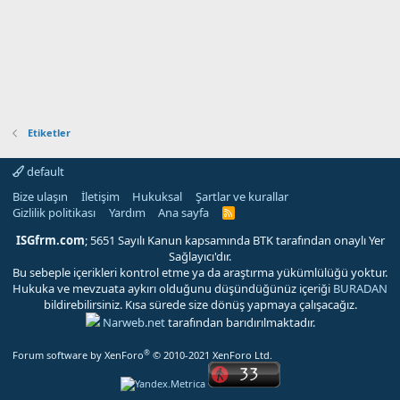
Etiketler
default
Bize ulaşın
İletişim
Hukuksal
Şartlar ve kurallar
Gizlilik politikası
Yardım
Ana sayfa
R
S
S
ISGfrm.com
; 5651 Sayılı Kanun kapsamında BTK tarafından onaylı Yer
Sağlayıcı'dır.
Bu sebeple içerikleri kontrol etme ya da araştırma yükümlülüğü yoktur.
Hukuka ve mevzuata aykırı olduğunu düşündüğünüz içeriği
BURADAN
bildirebilirsiniz. Kısa sürede size dönüş yapmaya çalışacağız.
Narweb.net
tarafından barıdırılmaktadır.
®
Forum software by XenForo
© 2010-2021 XenForo Ltd.