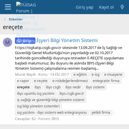
Giriş yap
Kayıt ol
Etiketler
ereçete
İşyeri Bilgi Yönetim Sistemi
Bilgi :
M
https://isgkatip.csgb.gov.tr sitesinde 13.09.2017 de İş Sağlığı ve
Güvenliği Genel Müdürlüğü’nün yayınladığı ve 02.10.2017
tarihinde güncellediği duyuruya istinaden E-REÇETE uygulaması
başladı malumunuz. Bu duyuru ile aslında İBYS (İşyeri Bilgi
Yönetim Sistemi) çalışmalarına resmen başlamış...
Murat Bayık
Konu
14 Eki 2017
e-eğitim
e-isg
e-muayene
e-rapor
e-reçete
e-riskdeğerlendirmesi
entegratör firma
ereçete
ibys
ibys csgb
ibys nedir
ibys sistemi
ibys uyumlu isg yazılımı
ibys.csgb.gov.tr
iş sağlığı ve güvenliği bilgi yönetim sistemi
isg bilgi yönetim sistemleri
isg yazılımı - ibys sistemi web entegrasyonu
yetkili firma
Cevaplar: 62
Forum:
İBYS