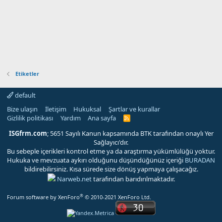
Etiketler
default
Bize ulaşın
İletişim
Hukuksal
Şartlar ve kurallar
Gizlilik politikası
Yardım
Ana sayfa
R
S
S
ISGfrm.com
; 5651 Sayılı Kanun kapsamında BTK tarafından onaylı Yer
Sağlayıcı'dır.
Bu sebeple içerikleri kontrol etme ya da araştırma yükümlülüğü yoktur.
Hukuka ve mevzuata aykırı olduğunu düşündüğünüz içeriği
BURADAN
bildirebilirsiniz. Kısa sürede size dönüş yapmaya çalışacağız.
Narweb.net
tarafından barıdırılmaktadır.
®
Forum software by XenForo
© 2010-2021 XenForo Ltd.