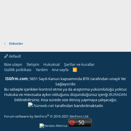
Etiketler
default
Bize ulaşın
İletişim
Hukuksal
Şartlar ve kurallar
Gizlilik politikası
Yardım
Ana sayfa
R
S
S
ISGfrm.com
; 5651 Sayılı Kanun kapsamında BTK tarafından onaylı Yer
Sağlayıcı'dır.
Bu sebeple içerikleri kontrol etme ya da araştırma yükümlülüğü yoktur.
Hukuka ve mevzuata aykırı olduğunu düşündüğünüz içeriği
BURADAN
bildirebilirsiniz. Kısa sürede size dönüş yapmaya çalışacağız.
Narweb.net
tarafından barıdırılmaktadır.
®
Forum software by XenForo
© 2010-2021 XenForo Ltd.