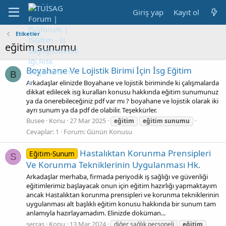
Giriş yap
Kayıt ol
Etiketler
eğitim sunumu
Boyahane Ve Lojistik Birimi İçin İsg Eğitim
B
Arkadaşlar elinizde Boyahane ve lojistik biriminde ki çalışmalarda
dikkat edilecek isg kuralları konusu hakkında eğitim sunumunuz
ya da önerebileceğiniz pdf var mı ? boyahane ve lojistik olarak iki
ayrı sunum ya da pdf de olabilir. Teşekkürler.
Busee
Konu
27 Mar 2025
eğitim
eğitim
sunumu
Cevaplar: 1
Forum:
Günün Konusu
Hastalıktan Korunma Prensipleri
Eğitim-Sunum
S
Ve Korunma Tekniklerinin Uygulanması Hk.
Arkadaşlar merhaba, firmada periyodik iş sağlığı ve güvenliği
eğitimlerimiz başlayacak onun için eğitim hazırlığı yapmaktayım
ancak Hastalıktan korunma prensipleri ve korunma tekniklerinin
uygulanması alt başlıklı eğitim konusu hakkında bir sunum tam
anlamıyla hazırlayamadım. Elinizde doküman...
serras
Konu
13 Mar 2024
diğer sağlık personeli
eğitim