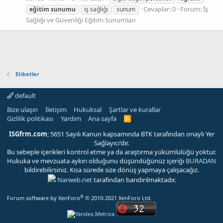
Cevaplar: 0
Forum:
İş
eğitim
sunumu
iş sağlığı
sunum
Sağlığı ve Güvenliği Eğitim Sunumları
Etiketler
default
Bize ulaşın
İletişim
Hukuksal
Şartlar ve kurallar
Gizlilik politikası
Yardım
Ana sayfa
R
S
S
ISGfrm.com
; 5651 Sayılı Kanun kapsamında BTK tarafından onaylı Yer
Sağlayıcı'dır.
Bu sebeple içerikleri kontrol etme ya da araştırma yükümlülüğü yoktur.
Hukuka ve mevzuata aykırı olduğunu düşündüğünüz içeriği
BURADAN
bildirebilirsiniz. Kısa sürede size dönüş yapmaya çalışacağız.
Narweb.net
tarafından barıdırılmaktadır.
®
Forum software by XenForo
© 2010-2021 XenForo Ltd.