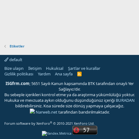
Etiketler
default
Bize ulaşın
İletişim
Hukuksal
Şartlar ve kurallar
Gizlilik politikası
Yardım
Ana sayfa
R
S
S
ISGfrm.com
; 5651 Sayılı Kanun kapsamında BTK tarafından onaylı Yer
Sağlayıcı'dır.
Bu sebeple içerikleri kontrol etme ya da araştırma yükümlülüğü yoktur.
Hukuka ve mevzuata aykırı olduğunu düşündüğünüz içeriği
BURADAN
bildirebilirsiniz. Kısa sürede size dönüş yapmaya çalışacağız.
Narweb.net
tarafından barıdırılmaktadır.
®
Forum software by XenForo
© 2010-2021 XenForo Ltd.