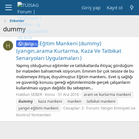
Giriş yap
Kayıt ol
Etiketler
dummy
Eğitim Mankeni (dummy)
Bilgi :
H
(yangın,arama Kurtarma, Kaza Ve Tatbikat
Senaryoları Uygulamaları )
Yapmış olduğumuz eğitimler ve tatbikatlarda ihtiyaç gördüğüm
bir malzeden bahsetmek istiyorum. Eminim bir çok tesiste de bu
malzemeye ihtiyaç duyulmuştur. Eğitim mankeni.. Evet iş sağlığı
ve güvenliği konusu gereği eğitimlerimizde gerçek çalışanların
kullanılması uygun değildir. Bu sebepten...
Haldun SEBER
Konu
31 Ara 2016
aram ve kurtarma mankeni
dummy
kaza mankeni
manken
tatbikat mankeni
Cevaplar: 3
Forum:
Yangın Emniyeti ve
yangın eğitimi mankeni
Kontrol Yöntemleri