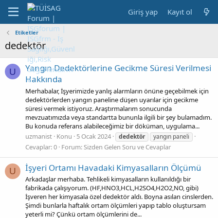
Giriş yap
Kayıt ol
Etiketler
dedektör
Yangın Dedektörlerine Gecikme Süresi Verilmesi
U
Hakkında
Merhabalar, İşyerimizde yanlış alarmların önüne geçebilmek için
dedektörlerden yangın paneline düşen uyarılar için gecikme
süresi vermek istiyoruz. Araştırmalarım sonucunda
mevzuatımızda veya standartta bununla ilgili bir şey bulamadım.
Bu konuda referans alabileceğimiz bir döküman, uygulama...
uzmanist
Konu
5 Ocak 2024
dedektör
yangın paneli
Cevaplar: 0
Forum:
Sizden Gelen Soru ve Cevaplar
İşyeri Ortamı Havadaki Kimyasalların Ölçümü
U
Arkadaşlar merhaba. Tehlikeli kimyasalların kullanıldığı bir
fabrikada çalışıyorum. (HF,HNO3,HCL,H2SO4,H2O2,NO, gibi)
İşveren her kimyasala özel dedektör aldı. Boyna asılan cinslerden.
Şimdi bunlarla haftalık ortam ölçümleri yapıp tablo oluştursam
yeterli mi? Çünkü ortam ölçümlerini de...