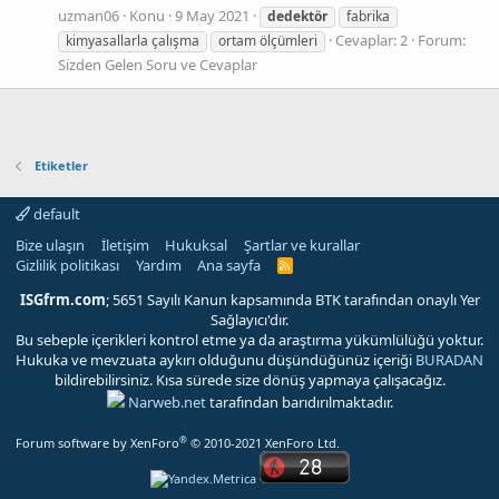
uzman06
Konu
9 May 2021
dedektör
fabrika
Cevaplar: 2
Forum:
kimyasallarla çalışma
ortam ölçümleri
Sizden Gelen Soru ve Cevaplar
Etiketler
default
Bize ulaşın
İletişim
Hukuksal
Şartlar ve kurallar
Gizlilik politikası
Yardım
Ana sayfa
R
S
S
ISGfrm.com
; 5651 Sayılı Kanun kapsamında BTK tarafından onaylı Yer
Sağlayıcı'dır.
Bu sebeple içerikleri kontrol etme ya da araştırma yükümlülüğü yoktur.
Hukuka ve mevzuata aykırı olduğunu düşündüğünüz içeriği
BURADAN
bildirebilirsiniz. Kısa sürede size dönüş yapmaya çalışacağız.
Narweb.net
tarafından barıdırılmaktadır.
®
Forum software by XenForo
© 2010-2021 XenForo Ltd.