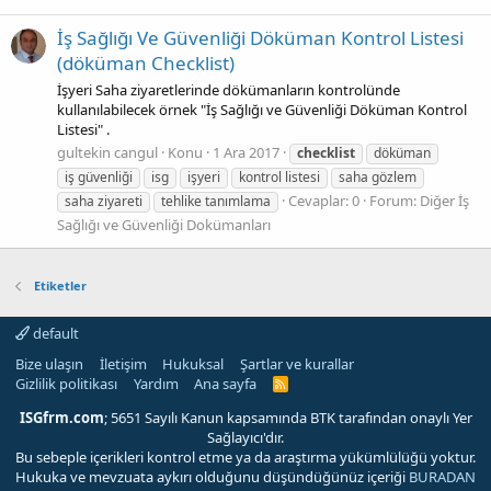
İş Sağlığı Ve Güvenliği Döküman Kontrol Listesi
(döküman Checklist)
İşyeri Saha ziyaretlerinde dökümanların kontrolünde
kullanılabilecek örnek "İş Sağlığı ve Güvenliği Döküman Kontrol
Listesi" .
gultekin cangul
Konu
1 Ara 2017
checklist
döküman
iş güvenliği
isg
işyeri
kontrol listesi
saha gözlem
Cevaplar: 0
Forum:
Diğer İş
saha ziyareti
tehlike tanımlama
Sağlığı ve Güvenliği Dokümanları
Etiketler
default
Bize ulaşın
İletişim
Hukuksal
Şartlar ve kurallar
Gizlilik politikası
Yardım
Ana sayfa
R
S
S
ISGfrm.com
; 5651 Sayılı Kanun kapsamında BTK tarafından onaylı Yer
Sağlayıcı'dır.
Bu sebeple içerikleri kontrol etme ya da araştırma yükümlülüğü yoktur.
Hukuka ve mevzuata aykırı olduğunu düşündüğünüz içeriği
BURADAN