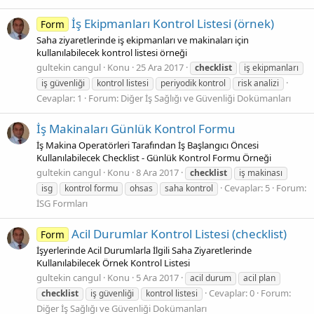
İş Ekipmanları Kontrol Listesi (örnek)
Form
Saha ziyaretlerinde iş ekipmanları ve makinaları için
kullanılabilecek kontrol listesi örneği
gultekin cangul
Konu
25 Ara 2017
checklist
iş ekipmanları
iş güvenliği
kontrol listesi
periyodik kontrol
risk analizi
Cevaplar: 1
Forum:
Diğer İş Sağlığı ve Güvenliği Dokümanları
İş Makinaları Günlük Kontrol Formu
İş Makina Operatörleri Tarafından İş Başlangıcı Öncesi
Kullanılabilecek Checklist - Günlük Kontrol Formu Örneği
gultekin cangul
Konu
8 Ara 2017
checklist
iş makinası
Cevaplar: 5
Forum:
isg
kontrol formu
ohsas
saha kontrol
İSG Formları
Acil Durumlar Kontrol Listesi (checklist)
Form
İşyerlerinde Acil Durumlarla İlgili Saha Ziyaretlerinde
Kullanılabilecek Örnek Kontrol Listesi
gultekin cangul
Konu
5 Ara 2017
acil durum
acil plan
Cevaplar: 0
Forum:
checklist
iş güvenliği
kontrol listesi
Diğer İş Sağlığı ve Güvenliği Dokümanları