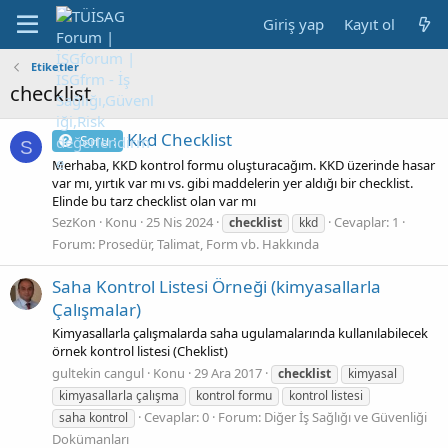
Giriş yap
Kayıt ol
Etiketler
checklist
Kkd Checklist
Soru :
S
Merhaba, KKD kontrol formu oluşturacağım. KKD üzerinde hasar
var mı, yırtık var mı vs. gibi maddelerin yer aldığı bir checklist.
Elinde bu tarz checklist olan var mı
SezKon
Konu
25 Nis 2024
Cevaplar: 1
checklist
kkd
Forum:
Prosedür, Talimat, Form vb. Hakkında
Saha Kontrol Listesi Örneği (kimyasallarla
Çalışmalar)
Kimyasallarla çalışmalarda saha ugulamalarında kullanılabilecek
örnek kontrol listesi (Cheklist)
gultekin cangul
Konu
29 Ara 2017
checklist
kimyasal
kimyasallarla çalışma
kontrol formu
kontrol listesi
Cevaplar: 0
Forum:
Diğer İş Sağlığı ve Güvenliği
saha kontrol
Dokümanları