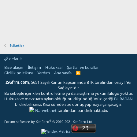
Etiketler
default
Bize ulaşın
İletişim
Hukuksal
Şartlar ve kurallar
Gizlilik politikası
Yardım
Ana sayfa
R
S
S
ISGfrm.com
; 5651 Sayılı Kanun kapsamında BTK tarafından onaylı Yer
Sağlayıcı'dır.
Bu sebeple içerikleri kontrol etme ya da araştırma yükümlülüğü yoktur.
Hukuka ve mevzuata aykırı olduğunu düşündüğünüz içeriği
BURADAN
bildirebilirsiniz. Kısa sürede size dönüş yapmaya çalışacağız.
Narweb.net
tarafından barıdırılmaktadır.
®
Forum software by XenForo
© 2010-2021 XenForo Ltd.