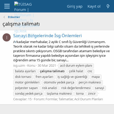
Giriş yap
Kayıt ol
Etiketler
çalışma talimatı
Sanayi Bölgelerinde İsg Önlemleri
I
Arkadaşlar merhabalar, 2 aylık C sınıfı İş Güvenliği Uzmanıyım.
Teorik olarak ne kadar bilgi sahibi olsam da tehlikeli iş yerlerinde
pratikte sıkıntı çekiyorum. OSGB tarafından atamam belediye ve
taşeron firmasına yapıldı belediye açısından işin işleyişini iyice
öğrendim ama 15 günde bir, sanayi...
isg.uzm
Konu
30 Mar 2021
acil durum eylem planı
balata ayarları
çalışma
talimatı
çelik halat
cnc
disk tornasi
fren ayarları
iş sağlığı ve güvenliği
mapa
motor gömlekleri
otomotiv yedek parça
perçin makinesi
polyester sapan
risk analizi
risk değerlendirmesi
sanayi
sondaj yedek parça
taşlama makinesi
torna
zincir
Cevaplar: 15
Forum:
Formlar, Talimatlar, Acil Durum Planları