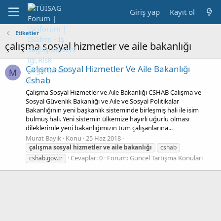
Giriş yap
Kayıt ol
Etiketler
çalışma sosyal hizmetler ve aile bakanlığı
Çalışma Sosyal Hizmetler Ve Aile Bakanlığı
M
Cshab
Çalışma Sosyal Hizmetler ve Aile Bakanlığı CSHAB Çalışma ve
Sosyal Güvenlik Bakanlığı ve Aile ve Sosyal Politikalar
Bakanlığının yeni başkanlık sisteminde birleşmiş hali ile isim
bulmuş hali. Yeni sistemin ülkemize hayırlı uğurlu olması
dileklerimle yeni bakanlığımızın tüm çalışanlarına...
Murat Bayık
Konu
25 Haz 2018
çalışma
sosyal
hizmetler
ve
aile
bakanlığı
cshab
Cevaplar: 0
Forum:
Güncel Tartışma Konuları
cshab.gov.tr