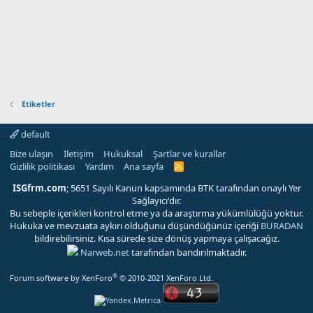
Etiketler
default
Bize ulaşın
İletişim
Hukuksal
Şartlar ve kurallar
Gizlilik politikası
Yardım
Ana sayfa
R
S
S
ISGfrm.com
; 5651 Sayılı Kanun kapsamında BTK tarafından onaylı Yer
Sağlayıcı'dır.
Bu sebeple içerikleri kontrol etme ya da araştırma yükümlülüğü yoktur.
Hukuka ve mevzuata aykırı olduğunu düşündüğünüz içeriği
BURADAN
bildirebilirsiniz. Kısa sürede size dönüş yapmaya çalışacağız.
Narweb.net
tarafından barıdırılmaktadır.
®
Forum software by XenForo
© 2010-2021 XenForo Ltd.