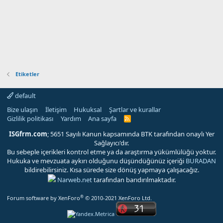
Etiketler
default
Bize ulaşın
İletişim
Hukuksal
Şartlar ve kurallar
Gizlilik politikası
Yardım
Ana sayfa
R
S
S
ISGfrm.com
; 5651 Sayılı Kanun kapsamında BTK tarafından onaylı Yer
Sağlayıcı'dır.
Bu sebeple içerikleri kontrol etme ya da araştırma yükümlülüğü yoktur.
Hukuka ve mevzuata aykırı olduğunu düşündüğünüz içeriği
BURADAN
bildirebilirsiniz. Kısa sürede size dönüş yapmaya çalışacağız.
Narweb.net
tarafından barıdırılmaktadır.
®
Forum software by XenForo
© 2010-2021 XenForo Ltd.