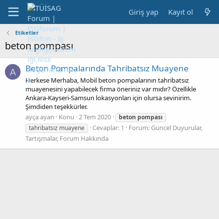
Giriş yap
Kayıt ol
Etiketler
beton pompası
Beton Pompalarında Tahribatsız Muayene
A
Herkese Merhaba, Mobil beton pompalarının tahribatsız
muayenesini yapabilecek firma öneriniz var mıdır? Özellikle
Ankara-Kayseri-Samsun lokasyonları için olursa sevinirim.
Şimdiden teşekkürler.
ayça ayan
Konu
2 Tem 2020
beton
pompası
Cevaplar: 1
Forum:
Güncel Duyurular,
tahribatsız muayene
Tartışmalar, Forum Hakkında