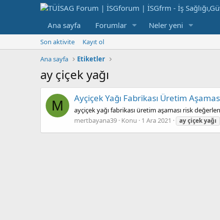
Ana sayfa
Forumlar
Neler yeni
Son aktivite
Kayıt ol
Ana sayfa
Etiketler
ay çiçek yağı
Ayçiçek Yağı Fabrikası Üretim Aşamas
M
ayçiçek yağı fabrikası üretim aşaması risk değerle
mertbayana39
Konu
1 Ara 2021
ay
çiçek
yağı