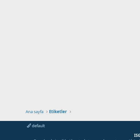
Ana sayfa
Etiketler
default
IS