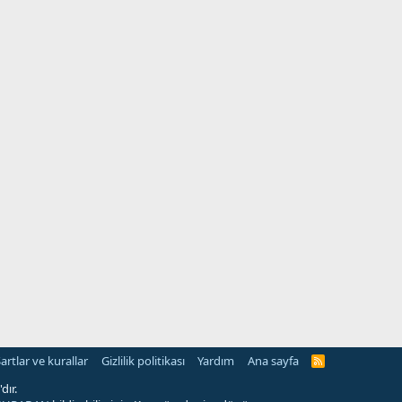
artlar ve kurallar
Gizlilik politikası
Yardım
Ana sayfa
R
S
S
dır.