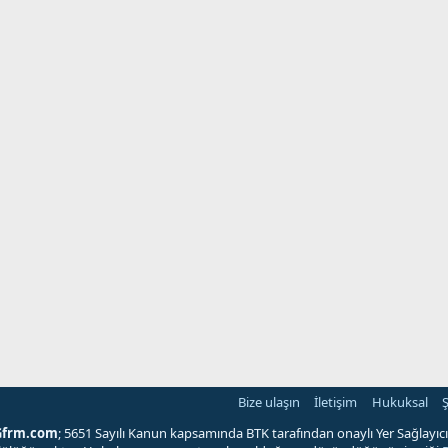
Bize ulaşın
İletişim
Hukuksal
Ş
Gfrm.com
; 5651 Sayılı Kanun kapsamında BTK tarafından onaylı Yer Sağlayıcı'