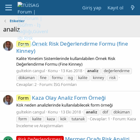
Giriş yap
Kayıt ol
Etiketler
analiz
Örnek Risk Değerlendirme Formu (fine
Form
Kinney)
Kalite Yönetim Sistemlerinde kullanılabilen Örnek Risk
Değerlendirme Formu (Fine Kinney)
gultekin cangul
Konu
13 Kas 2018
analiz
değerlendirme
döküman
fine
formu
isg
kalite
kinney
risk
Cevaplar: 2
Forum:
İSG Formları
Kaza Olay Analiz Form Örneği
Form
Kök neden analizlerinde kullanılabilecek form örneği
gultekin cangul
Konu
13 Eki 2018
analiz
döf
döküman
Cevaplar: 1
Forum:
Kaza
form
kalite
kaza
kök
tutanak
İnceleme ve Araştırmaları
Mermer Ocağı Risk Analizi
Risk Değerlendirmesi