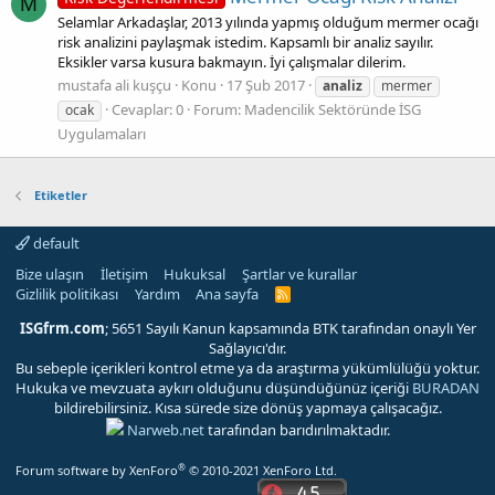
M
Selamlar Arkadaşlar, 2013 yılında yapmış olduğum mermer ocağı
risk analizini paylaşmak istedim. Kapsamlı bir analiz sayılır.
Eksikler varsa kusura bakmayın. İyi çalışmalar dilerim.
mustafa ali kuşçu
Konu
17 Şub 2017
analiz
mermer
Cevaplar: 0
Forum:
Madencilik Sektöründe İSG
ocak
Uygulamaları
Etiketler
default
Bize ulaşın
İletişim
Hukuksal
Şartlar ve kurallar
Gizlilik politikası
Yardım
Ana sayfa
R
S
S
ISGfrm.com
; 5651 Sayılı Kanun kapsamında BTK tarafından onaylı Yer
Sağlayıcı'dır.
Bu sebeple içerikleri kontrol etme ya da araştırma yükümlülüğü yoktur.
Hukuka ve mevzuata aykırı olduğunu düşündüğünüz içeriği
BURADAN
bildirebilirsiniz. Kısa sürede size dönüş yapmaya çalışacağız.
Narweb.net
tarafından barıdırılmaktadır.
®
Forum software by XenForo
© 2010-2021 XenForo Ltd.