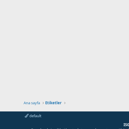
Ana sayfa
Etiketler
default
IS