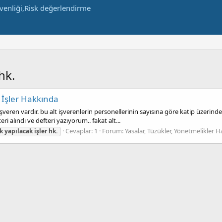
hk.
 İşler Hakkında
şveren vardır. bu alt işverenlerin personellerinin sayısına göre katip üzerind
teri alındı ve defteri yazıyorum.. fakat alt...
Cevaplar: 1
Forum:
Yasalar, Tüzükler, Yönetmelikler 
k
yapılacak
işler
hk.