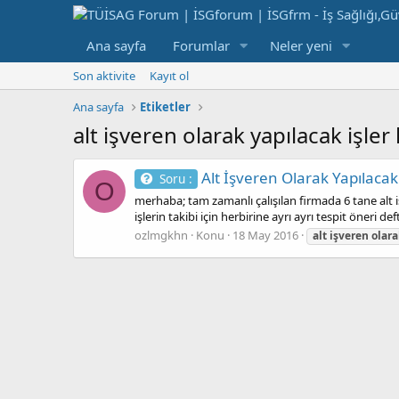
Ana sayfa
Forumlar
Neler yeni
Son aktivite
Kayıt ol
Ana sayfa
Etiketler
alt işveren olarak yapılacak işler 
Alt İşveren Olarak Yapılacak
Soru :
O
merhaba; tam zamanlı çalışılan firmada 6 tane alt i
işlerin takibi için herbirine ayrı ayrı tespit öneri def
ozlmgkhn
Konu
18 May 2016
alt
işveren
olara