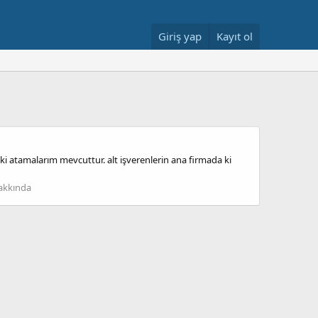
Giriş yap
Kayıt ol
eki atamalarım mevcuttur. alt işverenlerin ana firmada ki
Hakkında