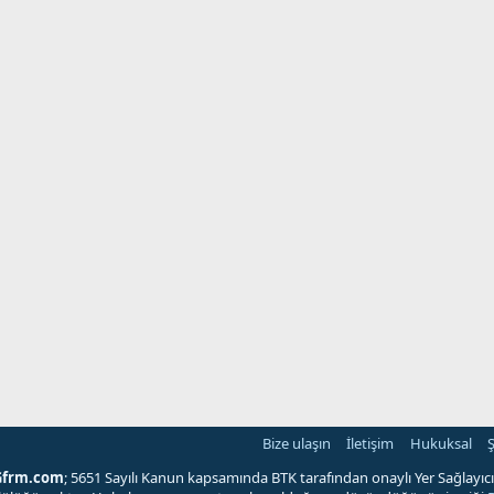
Bize ulaşın
İletişim
Hukuksal
Ş
Gfrm.com
; 5651 Sayılı Kanun kapsamında BTK tarafından onaylı Yer Sağlayıcı'