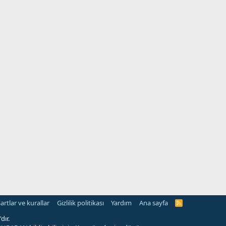
artlar ve kurallar
Gizlilik politikası
Yardım
Ana sayfa
R
S
S
dır.