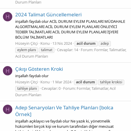
Durum Planları
2024 Talimat Güncellemeleri
H
inşallah faydalı olur ACİL DURUM EYLEM PLANLARI MÜDAHALE
ALGORİTMALARI ACİL DURUM EYLEM PLANLARI ÖNLEYİCİ
TEDBİR TALİMATLARI ACİL DURUM EYLEM PLANLARI İŞYERİ
BÖLÜM TALİMATLARI
Hüseyin Çitçi
Konu
13 Nis 2024
acil
durum
adep
Cevaplar: 14
Forum:
Formlar, Talimatlar,
eylem planı
talimat
Acil Durum Planları
Çıkışı Gösteren Kroki
H
inşallah faydalı olur
Hüseyin Çitçi
Konu
1 Mar 2024
acil
durum
tahliye krokisi
Cevaplar: 0
Forum:
Formlar, Talimatlar, Acil
tahliye planı
Durum Planları
Adep Senaryoları Ve Tahliye Planları [bolca
H
Örnek]
inşallah açıklayıcı ve faydalı olur Ne yazık ki, yönetmelik
hükümleri birçok kişi ve kurum tarafından diğer mevzuat