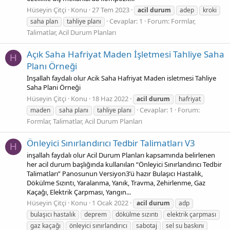
Hüseyin Çitçi
Konu
27 Tem 2023
acil
durum
adep
kroki
Cevaplar: 1
Forum:
Formlar,
saha plan
tahliye planı
Talimatlar, Acil Durum Planları
Açık Saha Hafriyat Maden İşletmesi Tahliye Saha
H
Planı Örneği
İnşallah faydalı olur Acik Saha Hafriyat Maden isletmesi Tahliye
Saha Plani Örneği
Hüseyin Çitçi
Konu
18 Haz 2022
acil
durum
hafriyat
Cevaplar: 1
Forum:
maden
saha planı
tahliye planı
Formlar, Talimatlar, Acil Durum Planları
Önleyici Sınırlandırıcı Tedbir Talimatları V3
H
inşallah faydalı olur Acil Durum Planları kapsamında belirlenen
her acil durum başlığında kullanılan “Önleyici Sınırlandırıcı Tedbir
Talimatları” Panosunun Versiyon3’ü hazır Bulaşıcı Hastalık,
Dökülme Sızıntı, Yaralanma, Yanık, Travma, Zehirlenme, Gaz
Kaçağı, Elektrik Çarpması, Yangın...
Hüseyin Çitçi
Konu
1 Ocak 2022
acil
durum
adp
bulaşıcı hastalık
deprem
dökülme sızıntı
elektrik çarpması
gaz kaçağı
önleyici sınırlandırıcı
sabotaj
sel su baskını