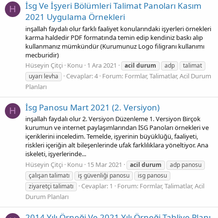
İsg Ve İşyeri Bölümleri Talimat Panoları Kasım
H
2021 Uygulama Örnekleri
inşallah faydalı olur farklı faaliyet konularındaki işyerleri örnekleri
karma haldedir PDF formatında temin edip kendiniz baskı alıp
kullanmanız mümkündür (Kurumunuz Logo filigranı kullanımı
mecburidir)
Hüseyin Çitçi
Konu
1 Ara 2021
acil
durum
adp
talimat
Cevaplar: 4
Forum:
Formlar, Talimatlar, Acil Durum
uyarı levha
Planları
İsg Panosu Mart 2021 (2. Versiyon)
H
inşallah faydalı olur 2. Versiyon Düzenleme 1. Versiyon Birçok
kurumun ve internet paylaşımlarından İSG Panoları örnekleri ve
içeriklerini inceledim. Temelde, işyerinin büyüklüğü, faaliyeti,
riskleri içeriğin alt bileşenlerinde ufak farklılıklara yöneltiyor. Ana
iskeleti, işyerlerinde...
Hüseyin Çitçi
Konu
15 Mar 2021
acil
durum
adp panosu
çalışan talimatı
iş güvenliği panosu
isg panosu
Cevaplar: 1
Forum:
Formlar, Talimatlar, Acil
ziyaretçi talimatı
Durum Planları
2014 Yılı Örneği Ve 2021 Yılı Örneği Tahliye Planı