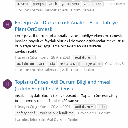
Cevaplar: 6
travma
yangın
yanık
yaralanma
zehirlenme
Forum:
Formlar, Talimatlar, Acil Durum Planları
Entegre Acil Durum (risk Analizi - Adp - Tahliye
H
Planı Örtüşmesi)
Entegre Acil Durum (Risk Analizi - ADP - Tahliye Planı Örtüşmesi)
inşallah hayırlı ve faydalı olur ekli dosyada açıklamalar mevcuttur.
bu yazıya örnek uygulama örnekleri en kısa sürede
paylaşılacaktır.
Hüseyin Çitçi
Konu
28 Ara 2021
acil
durum
Cevaplar: 3
acil
durum
planı
adp
risk analizi
tahliye planı
Forum:
Formlar, Talimatlar, Acil Durum Planları
Toplantı Öncesi Acil Durum Bilgilendirmesi
H
(safety Brief) Test Videosu
inşallah faydalı olur. ilk test videosudur. Toplantı öncesi safety
brief demo videosu 1 dakika 30 saniye
Hüseyin Çitçi
Konu
20 Ara 2021
acil
durum
adp
Cevaplar: 1
Forum:
safety brief
toplantı bilgilendirme
Formlar, Talimatlar, Acil Durum Planları