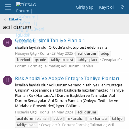
Giriş yap
Kayıt ol
Etiketler
acil durum
Qrcode Erişimli Tahliye Planları
H
inşallah faydalı olur QrCode'u okutup test edebilirsiniz
Hüseyin Çitçi
Konu
23 May 2025
acil
durum
adep
Cevaplar: 0
karekod
qrcode
tahliye krokisi
tahliye planı
Forum:
Formlar, Talimatlar, Acil Durum Planları
Risk Analizi Ve Adep'e Entegre Tahliye Planları
H
inşallah faydalı olur Acil Durum ve Yangın Tahliye Planı “Entegre
Çalışma” kapsamında alttaki başlıklarla hazırlanmaktadır Tahliye
Planları Risk Haritası Acil Durum Başlıkları ve Talimatları Acil
Durum Senaryoları Acil Durum Panoları (Önleyici Tedbirler ve
Müdahale Prosedürleri) İşyeri Bölüm...
Hüseyin Çitçi
Konu
14 May 2024
acil
durum
acil
durum
planları
adep
risk analizi
risk haritası
tahliye
Cevaplar: 0
Forum:
Formlar, Talimatlar, Acil
tahliye planı