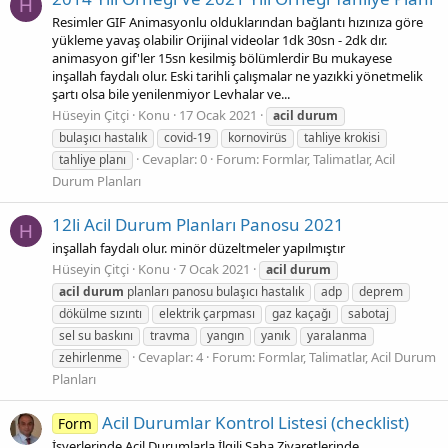
H
Resimler GIF Animasyonlu olduklarından bağlantı hızınıza göre
yükleme yavaş olabilir Orijinal videolar 1dk 30sn - 2dk dır.
animasyon gif'ler 15sn kesilmiş bölümlerdir Bu mukayese
inşallah faydalı olur. Eski tarihli çalışmalar ne yazıkki yönetmelik
şartı olsa bile yenilenmiyor Levhalar ve...
Hüseyin Çitçi
Konu
17 Ocak 2021
acil
durum
bulaşıcı hastalık
covid-19
kornovirüs
tahliye krokisi
Cevaplar: 0
Forum:
Formlar, Talimatlar, Acil
tahliye planı
Durum Planları
12li Acil Durum Planları Panosu 2021
H
inşallah faydalı olur. minör düzeltmeler yapılmıştır
Hüseyin Çitçi
Konu
7 Ocak 2021
acil
durum
acil
durum
planları panosu bulaşıcı hastalık
adp
deprem
dökülme sızıntı
elektrik çarpması
gaz kaçağı
sabotaj
sel su baskını
travma
yangın
yanık
yaralanma
Cevaplar: 4
Forum:
Formlar, Talimatlar, Acil Durum
zehirlenme
Planları
Acil Durumlar Kontrol Listesi (checklist)
Form
İşyerlerinde Acil Durumlarla İlgili Saha Ziyaretlerinde