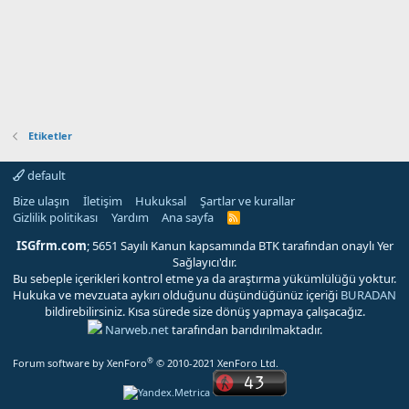
Etiketler
default
Bize ulaşın
İletişim
Hukuksal
Şartlar ve kurallar
Gizlilik politikası
Yardım
Ana sayfa
R
S
S
ISGfrm.com
; 5651 Sayılı Kanun kapsamında BTK tarafından onaylı Yer
Sağlayıcı'dır.
Bu sebeple içerikleri kontrol etme ya da araştırma yükümlülüğü yoktur.
Hukuka ve mevzuata aykırı olduğunu düşündüğünüz içeriği
BURADAN
bildirebilirsiniz. Kısa sürede size dönüş yapmaya çalışacağız.
Narweb.net
tarafından barıdırılmaktadır.
®
Forum software by XenForo
© 2010-2021 XenForo Ltd.