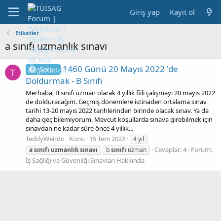
Giriş yap
Kayıt ol
Etiketler
a sınıfı uzmanlık sınavı
1460 Günü 20 Mayıs 2022 'de
Soru :
T
Doldurmak - B Sınıfı
Merhaba, B sınıfı uzman olarak 4 yıllık fiili çalışmayı 20 mayıs 2022
de dolduracağım. Geçmiş dönemlere istinaden ortalama sınav
tarihi 13-20 mayıs 2022 tarihlerinden birinde olacak sınav. Ya da
daha geç bilemiyorum. Mevcut koşullarda sınava girebilmek için
sınavdan ne kadar süre önce 4 yıllık...
TeddyWeirdo
Konu
15 Tem 2022
4 yıl
Cevaplar: 4
Forum:
a
sınıfı
uzmanlık
sınavı
b
sınıfı
uzman
İş Sağlığı ve Güvenliği Sınavları Hakkında