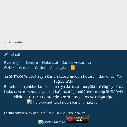
Forumlar
default
Bize ulaşın
İletişim
Hukuksal
Şartlar ve kurallar
Gizlilik politikası
Yardım
Ana sayfa
R
S
S
ISGfrm.com
; 5651 Sayılı Kanun kapsamında BTK tarafından onaylı Yer
Sağlayıcı'dır.
Bu sebeple içerikleri kontrol etme ya da araştırma yükümlülüğü yoktur.
Hukuka ve mevzuata aykırı olduğunu düşündüğünüz içeriği
BURADAN
bildirebilirsiniz. Kısa sürede size dönüş yapmaya çalışacağız.
Narweb.net
tarafından barıdırılmaktadır.
®
Forum software by XenForo
© 2010-2021 XenForo Ltd.