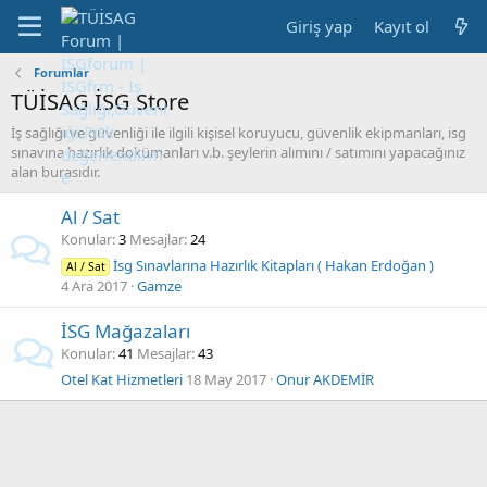
Giriş yap
Kayıt ol
Forumlar
TÜİSAG İSG Store
İş sağlığı ve güvenliği ile ilgili kişisel koruyucu, güvenlik ekipmanları, isg
sınavına hazırlık dokümanları v.b. şeylerin alımını / satımını yapacağınız
alan burasıdır.
Al / Sat
Konular
3
Mesajlar
24
İsg Sınavlarına Hazırlık Kitapları ( Hakan Erdoğan )
Al / Sat
4 Ara 2017
Gamze
İSG Mağazaları
Konular
41
Mesajlar
43
Otel Kat Hizmetleri
18 May 2017
Onur AKDEMİR