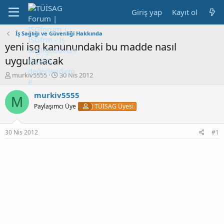
Giriş yap
Kayıt ol
İş Sağlığı ve Güvenliği Hakkında
yeni isg kanunundaki bu madde nasıl
uygulanacak
K
B
murkiv5555
30 Nis 2012
o
a
n
ş
murkiv5555
M
b
l
Paylaşımcı Üye
TÜİSAG Üyesi
u
a
y
n
u
g
30 Nis 2012
#1
b
ı
a
ç
ş
t
l
a
a
r
t
i
a
h
n
i