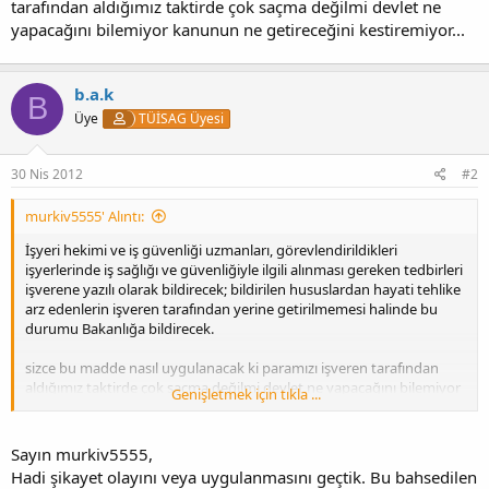
tarafından aldığımız taktirde çok saçma değilmi devlet ne
yapacağını bilemiyor kanunun ne getireceğini kestiremiyor...
b.a.k
B
Üye
TÜİSAG Üyesi
30 Nis 2012
#2
murkiv5555' Alıntı:
İşyeri hekimi ve iş güvenliği uzmanları, görevlendirildikleri
işyerlerinde iş sağlığı ve güvenliğiyle ilgili alınması gereken tedbirleri
işverene yazılı olarak bildirecek; bildirilen hususlardan hayati tehlike
arz edenlerin işveren tarafından yerine getirilmemesi halinde bu
durumu Bakanlığa bildirecek.
sizce bu madde nasıl uygulanacak ki paramızı işveren tarafından
aldığımız taktirde çok saçma değilmi devlet ne yapacağını bilemiyor
Genişletmek için tıkla ...
kanunun ne getireceğini kestiremiyor...
Sayın murkiv5555,
Hadi şikayet olayını veya uygulanmasını geçtik. Bu bahsedilen