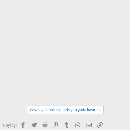
Cevap yazmak için giriş yap yada kayıt ol.
Facebook
Twitter
Reddit
Pinterest
Tumblr
WhatsApp
E-posta
Link
Paylaş: