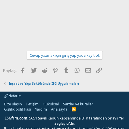
Cevap yazmak için giriş yap yada kayıt ol.
Facebook
Twitter
Reddit
Pinterest
Tumblr
WhatsApp
E-posta
Link
Paylaş:
İnşaat ve Yapı Sektöründe İSG Uygulamaları
default
Bize ulaşın
İletişim
Hukuksal
Şartlar ve kurallar
Gizlilik politikası
Yardım
Ana sayfa
R
S
S
ISGfrm.com
; 5651 Sayılı Kanun kapsamında BTK tarafından onaylı Yer
Sağlayıcı'dır.
Bu sebeple içerikleri kontrol etme ya da araştırma yükümlülüğü yoktur.