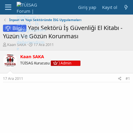
Giriş yap
Kayıt ol
İnşaat ve Yapı Sektöründe İSG Uygulamaları
Yapı Sektörü İş Güvenliği El Kitabı -
Bilgi :
Yüzün Ve Gözün Korunması
K
B
Kaan SAKA
17 Ara 2011
o
a
n
ş
Kaan SAKA
b
l
TÜİSAG Kurucusu
Admin
u
a
y
n
u
g
17 Ara 2011
#1
b
ı
a
ç
ş
t
l
a
a
r
t
i
a
h
n
i