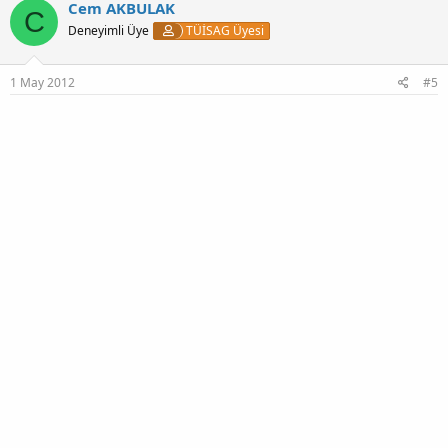
k
Cem AKBULAK
C
i
Deneyimli Üye
TÜİSAG Üyesi
l
e
r
:
1 May 2012
#5