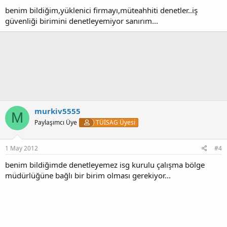
benim bildiğim,yüklenici firmayı,müteahhiti denetler..iş
güvenliği birimini denetleyemiyor sanırım...
murkiv5555
M
Paylaşımcı Üye
TÜİSAG Üyesi
1 May 2012
#4
benim bildiğimde denetleyemez isg kurulu çalışma bölge
müdürlüğüne bağlı bir birim olması gerekiyor...