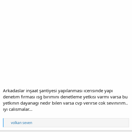
Arkadaslar inşaat şantiyesi yapılanması ıcerısınde yapı
denetım fırması ısg bırımını denetleme yetkısı varmı varsa bu
yetkının dayanagı nedır bılen varsa cvp verırse cok sevınırım..
ıyı calısmalar...
T
volkan seven
e
p