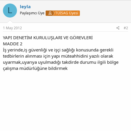
k
leyla
L
i
Paylaşımcı Üye
TÜİSAG Üyesi
l
e
r
:
1 May 2012
#2
YAPI DENETİM KURULUŞLARI VE GÖREVLERİ
MADDE 2
İş yerinde,iş güvenliği ve işçi sağlığı konusunda gerekli
tedbirlerin alınması için yapı müteahhidini yazılı olarak
uyarmak,uyarıya uyulmadığı takdirde durumu ilgili bölge
çalışma müdürlüğüne bildirmek