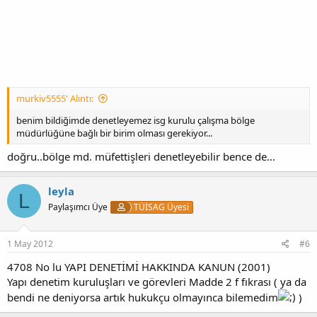
murkiv5555' Alıntı:
benim bildiğimde denetleyemez isg kurulu çalışma bölge
müdürlüğüne bağlı bir birim olması gerekiyor...
doğru..bölge md. müfettişleri denetleyebilir bence de...
leyla
L
Paylaşımcı Üye
TÜİSAG Üyesi
1 May 2012
#6
4708 No lu YAPI DENETİMİ HAKKINDA KANUN (2001)
Yapı denetim kuruluşları ve görevleri Madde 2 f fıkrası ( ya da
bendi ne deniyorsa artık hukukçu olmayınca bilemedim
)