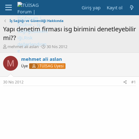
Giriş yap
Kayıt ol
İş Sağlığı ve Güvenliği Hakkında
Yapı denetim firması isg birimini denetleyebilir
mi??
K
B
mehmet ali aslan
30 Nis 2012
o
a
n
ş
mehmet ali aslan
M
b
l
Üye
TÜİSAG Üyesi
u
a
y
n
u
g
30 Nis 2012
#1
b
ı
a
ç
ş
t
l
a
a
r
t
i
a
h
n
i