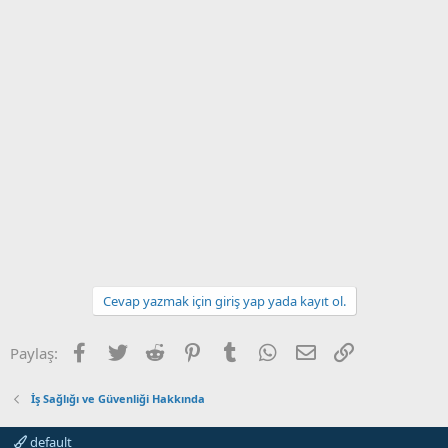
Cevap yazmak için giriş yap yada kayıt ol.
Facebook
Twitter
Reddit
Pinterest
Tumblr
WhatsApp
E-posta
Link
Paylaş:
İş Sağlığı ve Güvenliği Hakkında
default