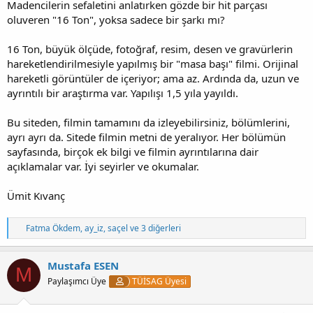
Madencilerin sefaletini anlatırken gözde bir hit parçası
oluveren "16 Ton", yoksa sadece bir şarkı mı?
16 Ton, büyük ölçüde, fotoğraf, resim, desen ve gravürlerin
hareketlendirilmesiyle yapılmış bir "masa başı" filmi. Orijinal
hareketli görüntüler de içeriyor; ama az. Ardında da, uzun ve
ayrıntılı bir araştırma var. Yapılışı 1,5 yıla yayıldı.
Bu siteden, filmin tamamını da izleyebilirsiniz, bölümlerini,
ayrı ayrı da. Sitede filmin metni de yeralıyor. Her bölümün
sayfasında, birçok ek bilgi ve filmin ayrıntılarına dair
açıklamalar var. İyi seyirler ve okumalar.
Ümit Kıvanç
T
Fatma Ökdem
,
ay_iz
,
saçel
ve 3 diğerleri
e
p
k
Mustafa ESEN
M
i
Paylaşımcı Üye
TÜİSAG Üyesi
l
e
r