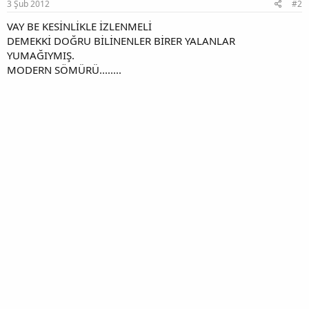
:
3 Şub 2012
#2
VAY BE KESİNLİKLE İZLENMELİ
DEMEKKİ DOĞRU BİLİNENLER BİRER YALANLAR
YUMAĞIYMIŞ.
MODERN SÖMÜRÜ........