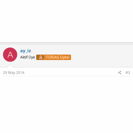
ay_iz
A
Aktif Üye
TÜİSAG Üyesi
29 May 2014
#3