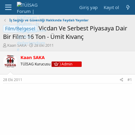
Giriş yap
Kayıt ol
İş Sağlığı ve Güvenliği Hakkında Faydalı Yayınlar
Vicdan Ve Serbest Piyasaya Dair
Film/Belgesel
Bir Film: 16 Ton - Ümit Kıvanç
K
B
Kaan SAKA
28 Eki 2011
o
a
n
ş
Kaan SAKA
b
l
TÜİSAG Kurucusu
Admin
u
a
y
n
u
g
28 Eki 2011
#1
b
ı
a
ç
ş
t
l
a
a
r
t
i
a
h
n
i