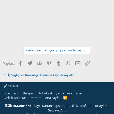
Cevap yazmak için giriş yap yada kayıt ol.
Facebook
Twitter
Reddit
Pinterest
Tumblr
WhatsApp
E-posta
Link
Paylaş:
İş Sağlığı ve Güvenliği Hakkında Faydalı Yayınlar
default
Bize ulaşın
İletişim
Hukuksal
Şartlar ve kurallar
Gizlilik politikası
Yardım
Ana sayfa
R
S
S
ISGfrm.com
; 5651 Sayılı Kanun kapsamında BTK tarafından onaylı Yer
Sağlayıcı'dır.