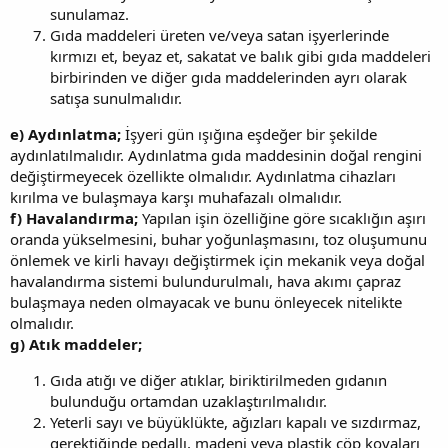
sunulamaz.
Gıda maddeleri üreten ve/veya satan işyerlerinde
kırmızı et, beyaz et, sakatat ve balık gibi gıda maddeleri
birbirinden ve diğer gıda maddelerinden ayrı olarak
satışa sunulmalıdır.
e) Aydınlatma;
İşyeri gün ışığına eşdeğer bir şekilde
aydınlatılmalıdır. Aydınlatma gıda maddesinin doğal rengini
değiştirmeyecek özellikte olmalıdır. Aydınlatma cihazları
kırılma ve bulaşmaya karşı muhafazalı olmalıdır.
f) Havalandırma;
Yapılan işin özelliğine göre sıcaklığın aşırı
oranda yükselmesini, buhar yoğunlaşmasını, toz oluşumunu
önlemek ve kirli havayı değiştirmek için mekanik veya doğal
havalandırma sistemi bulundurulmalı, hava akımı çapraz
bulaşmaya neden olmayacak ve bunu önleyecek nitelikte
olmalıdır.
g) Atık maddeler;
Gıda atığı ve diğer atıklar, biriktirilmeden gıdanın
bulunduğu ortamdan uzaklaştırılmalıdır.
Yeterli sayı ve büyüklükte, ağızları kapalı ve sızdırmaz,
gerektiğinde pedallı, madeni veya plastik çöp kovaları