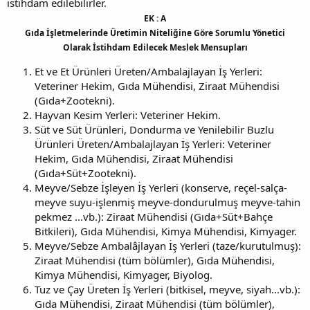
istihdam edilebilirler.
EK : A
Gıda İşletmelerinde Üretimin Niteliğine Göre Sorumlu Yönetici
Olarak İstihdam Edilecek Meslek Mensupları
Et ve Et Ürünleri Üreten/Ambalajlayan İş Yerleri:
Veteriner Hekim, Gıda Mühendisi, Ziraat Mühendisi
(Gıda+Zootekni).
Hayvan Kesim Yerleri: Veteriner Hekim.
Süt ve Süt Ürünleri, Dondurma ve Yenilebilir Buzlu
Ürünleri Üreten/Ambalajlayan İş Yerleri: Veteriner
Hekim, Gıda Mühendisi, Ziraat Mühendisi
(Gıda+Süt+Zootekni).
Meyve/Sebze İşleyen İş Yerleri (konserve, reçel-salça-
meyve suyu-işlenmiş meyve-dondurulmuş meyve-tahin
pekmez ...vb.): Ziraat Mühendisi (Gıda+Süt+Bahçe
Bitkileri), Gıda Mühendisi, Kimya Mühendisi, Kimyager.
Meyve/Sebze Ambalâjlayan İş Yerleri (taze/kurutulmuş):
Ziraat Mühendisi (tüm bölümler), Gıda Mühendisi,
Kimya Mühendisi, Kimyager, Biyolog.
Tuz ve Çay Üreten İş Yerleri (bitkisel, meyve, siyah...vb.):
Gıda Mühendisi, Ziraat Mühendisi (tüm bölümler),