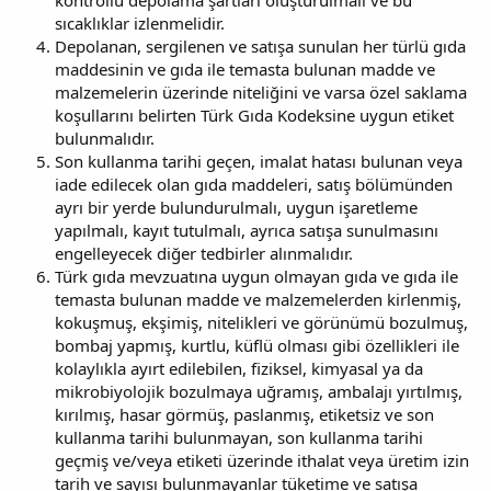
kontrollü depolama şartları oluşturulmalı ve bu
sıcaklıklar izlenmelidir.
Depolanan, sergilenen ve satışa sunulan her türlü gıda
maddesinin ve gıda ile temasta bulunan madde ve
malzemelerin üzerinde niteliğini ve varsa özel saklama
koşullarını belirten Türk Gıda Kodeksine uygun etiket
bulunmalıdır.
Son kullanma tarihi geçen, imalat hatası bulunan veya
iade edilecek olan gıda maddeleri, satış bölümünden
ayrı bir yerde bulundurulmalı, uygun işaretleme
yapılmalı, kayıt tutulmalı, ayrıca satışa sunulmasını
engelleyecek diğer tedbirler alınmalıdır.
Türk gıda mevzuatına uygun olmayan gıda ve gıda ile
temasta bulunan madde ve malzemelerden kirlenmiş,
kokuşmuş, ekşimiş, nitelikleri ve görünümü bozulmuş,
bombaj yapmış, kurtlu, küflü olması gibi özellikleri ile
kolaylıkla ayırt edilebilen, fiziksel, kimyasal ya da
mikrobiyolojik bozulmaya uğramış, ambalajı yırtılmış,
kırılmış, hasar görmüş, paslanmış, etiketsiz ve son
kullanma tarihi bulunmayan, son kullanma tarihi
geçmiş ve/veya etiketi üzerinde ithalat veya üretim izin
tarih ve sayısı bulunmayanlar tüketime ve satışa