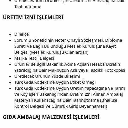
Üretilecek Tüm Ürünler İçin Üretim İzni Alınacağına Dair
Taahhütname
ÜRETİM İZNİ İŞLEMLERİ
Dilekçe
Sorumlu Yöneticinin Noter Onaylı Sözleşmesi, Diploma
Sureti Ve Bağlı Bulunduğu Meslek Kuruluşuna Kayıt
Belgesi (Meslek Kuruluşu Olanlardan)
Marka Tescil Belgesi
Ürünler İle İlgili Bakanlık Adına Açılan Hesaba Ücretin
Yatırıldığına Dair Makbuzun Aslı Veya Tasdikli Fotokopisi
Üretilecek Ürünün Yüzde Bileşimi
Türk Gıda Kodeksine Uygun Etiket Örneği
Türk Gıda Kodeksine Uygun Üretim Yapacağına Ve Tarım
Ve Köy işleri Bakanlığı'ndan Üretim İzni Alınan Ambalaj
Materyali Kullanacağına Dair Taahhütname (İthal İse
Kontrol Belgesi Ve Gümrük Giriş Beyannamesi)
GIDA AMBALAJ MALZEMESİ İŞLEMLERİ