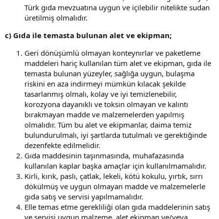
Türk gıda mevzuatına uygun ve içilebilir nitelikte sudan
üretilmiş olmalıdır.
c) Gıda ile temasta bulunan alet ve ekipman;
Geri dönüşümlü olmayan konteynırlar ve paketleme
maddeleri hariç kullanılan tüm alet ve ekipman, gıda ile
temasta bulunan yüzeyler, sağlığa uygun, bulaşma
riskini en aza indirmeyi mümkün kılacak şekilde
tasarlanmış olmalı, kolay ve iyi temizlenebilir,
korozyona dayanıklı ve toksin olmayan ve kalıntı
bırakmayan madde ve malzemelerden yapılmış
olmalıdır. Tüm bu alet ve ekipmanlar, daima temiz
bulundurulmalı, iyi şartlarda tutulmalı ve gerektiğinde
dezenfekte edilmelidir.
Gıda maddesinin taşınmasında, muhafazasında
kullanılan kaplar başka amaçlar için kullanılmamalıdır.
Kirli, kırık, paslı, çatlak, lekeli, kötü kokulu, yırtık, sırrı
dökülmüş ve uygun olmayan madde ve malzemelerle
gıda satış ve servisi yapılmamalıdır.
Elle temas etme gerekliliği olan gıda maddelerinin satış
ve servisi uygun malzeme, alet ekipman ve/veya