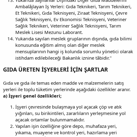
Yukarıda Sayılanlar Dışındaki Diğer Gıda Maddelerini
Ambalâjlayan İş Yerleri: Gıda Teknikeri, Tarım Teknikeri,
Et Teknikeri, Gıda Teknisyeni, Ziraat Teknisyeni, Çevre
Sağlık Teknisyeni, Ev Ekonomisi Teknisyeni, Veteriner
Sağlık Teknikeri, Veteriner Sağlık Teknisyeni, Tarım
Meslek Lisesi Mezunu Laborant.
Yukarıda sayılan meslek gruplarının dışında, gıda bilimi
konusunda eğitim almış olan diğer meslek
mensuplarının hangi iş kolunda sorumlu yönetici olarak
istihdam edilebileceği Bakanlık iznine tâbidir."
GIDA ÜRETEN İŞYERLERİ İÇİN ŞARTLAR
Gıda ve gıda ile temas eden madde ve malzemelerin satış
yerleri ile toplu tüketim yerlerinde aşağıdaki özellikler aranır.
a) İşyeri genel özellikleri;
İşyeri çevresinde bulaşmaya yol açacak çöp ve atık
yığınları, su birikintileri, zararlıların yerleşmesine yol
açacak ortamlar bulunmamalıdır.
Yapılan işin özelliğine göre depo, muhafaza yeri,
yıkama, muayene ve kontrol yeri, hazırlama yeri