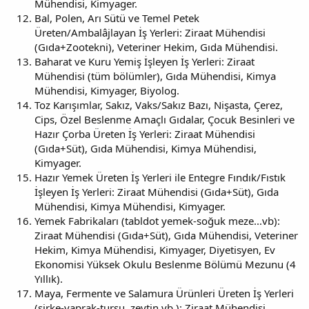
Mühendisi, Kimyager.
Bal, Polen, Arı Sütü ve Temel Petek
Üreten/Ambalâjlayan İş Yerleri: Ziraat Mühendisi
(Gıda+Zootekni), Veteriner Hekim, Gıda Mühendisi.
Baharat ve Kuru Yemiş İşleyen İş Yerleri: Ziraat
Mühendisi (tüm bölümler), Gıda Mühendisi, Kimya
Mühendisi, Kimyager, Biyolog.
Toz Karışımlar, Sakız, Vaks/Sakız Bazı, Nişasta, Çerez,
Cips, Özel Beslenme Amaçlı Gıdalar, Çocuk Besinleri ve
Hazır Çorba Üreten İş Yerleri: Ziraat Mühendisi
(Gıda+Süt), Gıda Mühendisi, Kimya Mühendisi,
Kimyager.
Hazır Yemek Üreten İş Yerleri ile Entegre Fındık/Fıstık
İşleyen İş Yerleri: Ziraat Mühendisi (Gıda+Süt), Gıda
Mühendisi, Kimya Mühendisi, Kimyager.
Yemek Fabrikaları (tabldot yemek-soğuk meze...vb):
Ziraat Mühendisi (Gıda+Süt), Gıda Mühendisi, Veteriner
Hekim, Kimya Mühendisi, Kimyager, Diyetisyen, Ev
Ekonomisi Yüksek Okulu Beslenme Bölümü Mezunu (4
Yıllık).
Maya, Fermente ve Salamura Ürünleri Üreten İş Yerleri
(sirke-yaprak-turşu, zeytin vb.): Ziraat Mühendisi