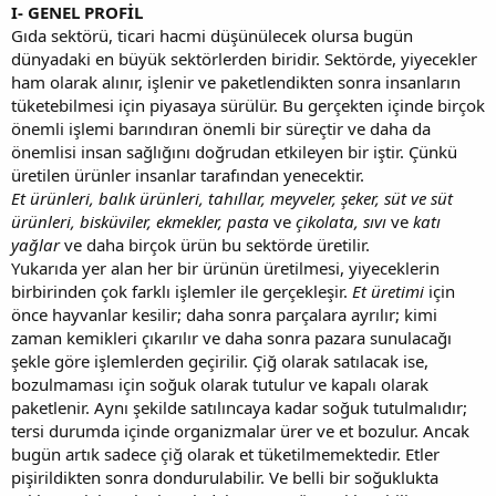
I- GENEL PROFİL
Gıda sektörü, ticari hacmi düşünülecek olursa bugün
dünyadaki en büyük sektörlerden biridir. Sektörde, yiyecekler
ham olarak alınır, işlenir ve paketlendikten sonra insanların
tüketebilmesi için piyasaya sürülür. Bu gerçekten içinde birçok
önemli işlemi barındıran önemli bir süreçtir ve daha da
önemlisi insan sağlığını doğrudan etkileyen bir iştir. Çünkü
üretilen ürünler insanlar tarafından yenecektir.
Et ürünleri, balık ürünleri, tahıllar, meyveler, şeker, süt ve süt
ürünleri, bisküviler, ekmekler, pasta
ve
çikolata, sıvı
ve
katı
yağlar
ve daha birçok ürün bu sektörde üretilir.
Yukarıda yer alan her bir ürünün üretilmesi, yiyeceklerin
birbirinden çok farklı işlemler ile gerçekleşir.
Et üretimi
için
önce hayvanlar kesilir; daha sonra parçalara ayrılır; kimi
zaman kemikleri çıkarılır ve daha sonra pazara sunulacağı
şekle göre işlemlerden geçirilir. Çiğ olarak satılacak ise,
bozulmaması için soğuk olarak tutulur ve kapalı olarak
paketlenir. Aynı şekilde satılıncaya kadar soğuk tutulmalıdır;
tersi durumda içinde organizmalar ürer ve et bozulur. Ancak
bugün artık sadece çiğ olarak et tüketilmemektedir. Etler
pişirildikten sonra dondurulabilir. Ve belli bir soğuklukta