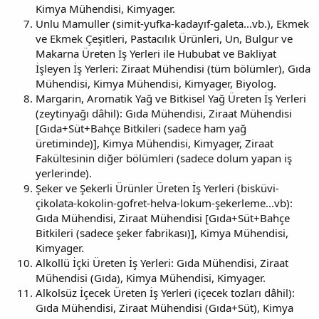
Kimya Mühendisi, Kimyager.
Unlu Mamuller (simit-yufka-kadayıf-galeta...vb.), Ekmek
ve Ekmek Çeşitleri, Pastacılık Ürünleri, Un, Bulgur ve
Makarna Üreten İş Yerleri ile Hububat ve Bakliyat
İşleyen İş Yerleri: Ziraat Mühendisi (tüm bölümler), Gıda
Mühendisi, Kimya Mühendisi, Kimyager, Biyolog.
Margarin, Aromatik Yağ ve Bitkisel Yağ Üreten İş Yerleri
(zeytinyağı dâhil): Gıda Mühendisi, Ziraat Mühendisi
[Gıda+Süt+Bahçe Bitkileri (sadece ham yağ
üretiminde)], Kimya Mühendisi, Kimyager, Ziraat
Fakültesinin diğer bölümleri (sadece dolum yapan iş
yerlerinde).
Şeker ve Şekerli Ürünler Üreten İş Yerleri (bisküvi-
çikolata-kokolin-gofret-helva-lokum-şekerleme...vb):
Gıda Mühendisi, Ziraat Mühendisi [Gıda+Süt+Bahçe
Bitkileri (sadece şeker fabrikası)], Kimya Mühendisi,
Kimyager.
Alkollü İçki Üreten İş Yerleri: Gıda Mühendisi, Ziraat
Mühendisi (Gıda), Kimya Mühendisi, Kimyager.
Alkolsüz İçecek Üreten İş Yerleri (içecek tozları dâhil):
Gıda Mühendisi, Ziraat Mühendisi (Gıda+Süt), Kimya