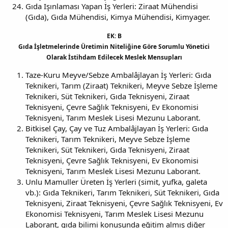
Gıda Işınlaması Yapan İş Yerleri: Ziraat Mühendisi
(Gıda), Gıda Mühendisi, Kimya Mühendisi, Kimyager.
EK: B
Gıda İşletmelerinde Üretimin Niteliğine Göre Sorumlu Yönetici
Olarak İstihdam Edilecek Meslek Mensupları
Taze-Kuru Meyve/Sebze Ambalâjlayan İş Yerleri: Gıda
Teknikeri, Tarım (Ziraat) Teknikeri, Meyve Sebze İşleme
Teknikeri, Süt Teknikeri, Gıda Teknisyeni, Ziraat
Teknisyeni, Çevre Sağlık Teknisyeni, Ev Ekonomisi
Teknisyeni, Tarım Meslek Lisesi Mezunu Laborant.
Bitkisel Çay, Çay ve Tuz Ambalâjlayan İş Yerleri: Gıda
Teknikeri, Tarım Teknikeri, Meyve Sebze İşleme
Teknikeri, Süt Teknikeri, Gıda Teknisyeni, Ziraat
Teknisyeni, Çevre Sağlık Teknisyeni, Ev Ekonomisi
Teknisyeni, Tarım Meslek Lisesi Mezunu Laborant.
Unlu Mamuller Üreten İş Yerleri (simit, yufka, galeta
vb.): Gıda Teknikeri, Tarım Teknikeri, Süt Teknikeri, Gıda
Teknisyeni, Ziraat Teknisyeni, Çevre Sağlık Teknisyeni, Ev
Ekonomisi Teknisyeni, Tarım Meslek Lisesi Mezunu
Laborant, gıda bilimi konusunda eğitim almış diğer