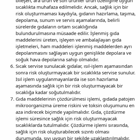
bileşen, ara ürün ve son ürünler ürün özelliğine uygun
sıcaklıkta muhafaza edilmelidir. Ancak, sağlık için bir
risk oluşturmaması kaydıyla, gıdanın hazırlama, taşıma,
depolama, sunum ve servis aşamalarında, belirli
sürelerde gıdaların ortam sıcaklığında
bulundurulmasına müsaade edilir. İşlenmiş gıda
maddelerini üreten, işleyen ve ambalajlayan gıda
işletmeleri, ham maddeleri işlenmiş maddelerden ayrı
depolanmasını sağlayan uygun genişlikte depolara ve
soğuk hava depolarına sahip olmalıdır.
Sıcak servise sunulacak gıdalar, ısıl-işlem aşamasından
sonra risk oluşturmayacak bir sıcaklıkta servise sunulur.
Isıl işlem uygulanmayanlarda ise son hazırlama
aşamasında sağlık için bir risk oluşturmayacak bir
sıcaklığa kadar soğutulmalıdır.
Gıda maddelerinin çözdürülmesi işlemi, gıdada patojen
mikroorganizma üreme riskini ve toksin oluşumunu en
aza indirecek biçimde yapılmalıdır. Gıda, çözdürme
işlemi süresince sağlık için risk oluşturmayacak
sıcaklıklarda tutulmalıdır. Çözdürme işlemi sırasında,
sağlık için risk oluşturabilecek sızıntı olması
durumunda, sıvı uygun bir şekilde uzaklaştırılmalıdır.