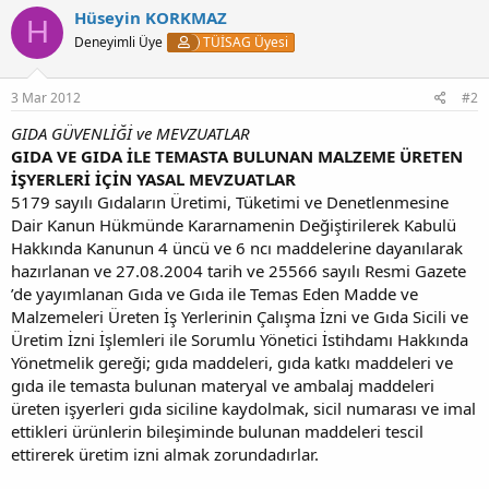
Hüseyin KORKMAZ
H
Deneyimli Üye
TÜİSAG Üyesi
3 Mar 2012
#2
GIDA GÜVENLİĞİ ve MEVZUATLAR
GIDA VE GIDA İLE TEMASTA BULUNAN MALZEME ÜRETEN
İŞYERLERİ İÇİN YASAL MEVZUATLAR
5179 sayılı Gıdaların Üretimi, Tüketimi ve Denetlenmesine
Dair Kanun Hükmünde Kararnamenin Değiştirilerek Kabulü
Hakkında Kanunun 4 üncü ve 6 ncı maddelerine dayanılarak
hazırlanan ve 27.08.2004 tarih ve 25566 sayılı Resmi Gazete
’de yayımlanan Gıda ve Gıda ile Temas Eden Madde ve
Malzemeleri Üreten İş Yerlerinin Çalışma İzni ve Gıda Sicili ve
Üretim İzni İşlemleri ile Sorumlu Yönetici İstihdamı Hakkında
Yönetmelik gereği; gıda maddeleri, gıda katkı maddeleri ve
gıda ile temasta bulunan materyal ve ambalaj maddeleri
üreten işyerleri gıda siciline kaydolmak, sicil numarası ve imal
ettikleri ürünlerin bileşiminde bulunan maddeleri tescil
ettirerek üretim izni almak zorundadırlar.