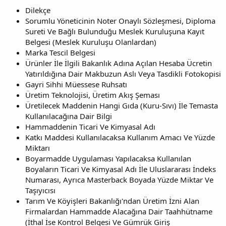
Dilekçe
Sorumlu Yöneticinin Noter Onaylı Sözleşmesi, Diploma
Sureti Ve Bağlı Bulunduğu Meslek Kuruluşuna Kayıt
Belgesi (Meslek Kuruluşu Olanlardan)
Marka Tescil Belgesi
Ürünler İle İlgili Bakanlık Adına Açılan Hesaba Ücretin
Yatırıldığına Dair Makbuzun Aslı Veya Tasdikli Fotokopisi
Gayri Sihhi Müessese Ruhsatı
Üretim Teknolojisi, Üretim Akış Şeması
Üretilecek Maddenin Hangi Gıda (Kuru-Sıvı) İle Temasta
Kullanılacağına Dair Bilgi
Hammaddenin Ticari Ve Kimyasal Adı
Katkı Maddesi Kullanılacaksa Kullanım Amacı Ve Yüzde
Miktarı
Boyarmadde Uygulaması Yapılacaksa Kullanılan
Boyaların Ticari Ve Kimyasal Adı İle Uluslararası İndeks
Numarası, Ayrıca Masterback Boyada Yüzde Miktar Ve
Taşıyıcısı
Tarım Ve Köyişleri Bakanlığı'ndan Üretim İzni Alan
Firmalardan Hammadde Alacağına Dair Taahhütname
(İthal İse Kontrol Belgesi Ve Gümrük Giriş