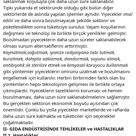
saklanmak koşuluyla çok daha uzun süre saklanabilir.
Tıpkı yukarıda et sektöründe olduğu gibi bütün diğer
sektörlerde de aslında yapılan işlemler aynıdır. Yiyecekler
imal
edilir
ve daha sonra bozulmayacak şekilde
saklanır
ve
paketlendikten
sonra tüketiciye sunulur. Yaşam koşullarının
değişmesi ve teknoloji ile birlikte birçok yenilikler gelmiştir.
Bozulmadan yiyeceklerin daha uzun süreler saklanabilecek
olması sunum alternatiflerini arttırmıştır.
Kaynatmak,soğutmak, iyonize radyasyona tabi tutmak,
kurutmak, dolapta saklamak, dondurmak, suyunu almak,
antibiyotik ile sterilize etmek
ve
kimyasal koruyucu kullanmak
gibi yöntemler yiyeceklerin ömrünü uzatmak ve bozulmasını
engellemek için kullanılır. Herbiri birbirinden farklı olan bu
yöntemlerin hepsi teknolojinin gelişmesi ile birlikte ortaya
çıkmışlardır. Yiyeceklerin tazeliklerini koruması ve hemen
bozulmaması, daha uzun süre saklanabilmelerini sağlamıştır.
Bu gerçekten sektörün ekonomik boyutu açısından çok
önemlidir. Çünkü bu yolla yiyecekler marketlerde ve raflarda
daha uzun süre kalmakta ve tüketiciler için seçenekler
çoğalmaktadır.
II- GIDA ENDÜSTRİSİNDE TEHLİKELER ve HASTALIKLAR
II.1. Hastalıklar