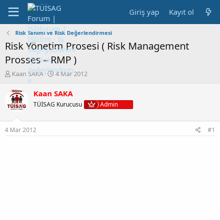
Giriş yap
Kayıt ol
Risk Tanımı ve Risk Değerlendirmesi
Risk Yönetim Prosesi ( Risk Management
Prosses – RMP )
K
B
Kaan SAKA
4 Mar 2012
o
a
n
ş
Kaan SAKA
b
l
TÜİSAG Kurucusu
Admin
u
a
y
n
u
g
4 Mar 2012
#1
b
ı
a
ç
ş
t
l
a
a
r
t
i
a
h
n
i