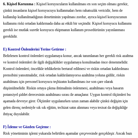
6. Kişisel Korunma :
Kişisel koruyucuların kullanılması en son seçim olması gerekir,
çünkü insanların kişisel koruyucuyu kullanmaları hem rahatsızlık vericidir, hem de
kullanılıp kullanılmadığının denetiminin yapılması zordur, ayrıca kişisel koruyucunun
kullanımı riski ortadan kaldırmada daha az etkili bir seçimdir. Kişisel koruyucu kullanımı
gerekli ise mutlak suretle koruyucu ekipmanın kullanım prosedürünün yayınlanması
gereklidir.
E) Kontrol Önlemlerini Yerine Getirme :
Belirlenen kontrol önlemleri uygulamaya konur, ancak tanımlanan her gerekli risk azaltma
ve kontrol önlemleri ile ilgili değişiklikler uygulamaya konulmadan önce denenmelidir.
Kontrol önlemleri; öncelikle tehlikelerin bertaraf edilmesi ve riskin ortadan kaldırılması
prensibini yansıtmalıdır, risk ortadan kaldırılamıyorsa azaltılma yoluna gidilir, riskin
azaltılması için personel koruyucu teçhizatın kullanılması ise son çare olarak
düşünülmelidir. Riskin ortaya çıkma ihtimalinin önlenmesi, azaltılması veya hasarın
potansiyel şiddet derecesinin azaltılması sırası ile amaçlanır. Uygun kontrol ölçümleri bu
aşamada devreye girer. Ölçümler uygulanırken uzun zaman alabilir çünkü değişim için
gelen direnç nedeniyle sık sık eğitim, techizat satın alınması veya tesisat da değişikliğe
ihtiyaç duyulabilir.
F) İzleme ve Gözden Geçirme :
Risk yönetiminin işlemi yukarıda belirtilen aşamalar çerçevesinde gerçekleşir. Ancak bazı