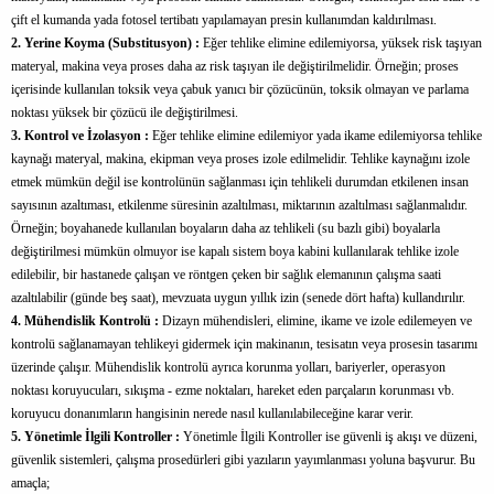
çift el kumanda yada fotosel tertibatı yapılamayan presin kullanımdan kaldırılması.
2. Yerine Koyma (Substitusyon) :
Eğer tehlike elimine edilemiyorsa, yüksek risk taşıyan
materyal, makina veya proses daha az risk taşıyan ile değiştirilmelidir. Örneğin; proses
içerisinde kullanılan toksik veya çabuk yanıcı bir çözücünün, toksik olmayan ve parlama
noktası yüksek bir çözücü ile değiştirilmesi.
3. Kontrol ve İzolasyon :
Eğer tehlike elimine edilemiyor yada ikame edilemiyorsa tehlike
kaynağı materyal, makina, ekipman veya proses izole edilmelidir. Tehlike kaynağını izole
etmek mümkün değil ise kontrolünün sağlanması için tehlikeli durumdan etkilenen insan
sayısının azaltıması, etkilenme süresinin azaltılması, miktarının azaltılması sağlanmalıdır.
Örneğin; boyahanede kullanılan boyaların daha az tehlikeli (su bazlı gibi) boyalarla
değiştirilmesi mümkün olmuyor ise kapalı sistem boya kabini kullanılarak tehlike izole
edilebilir, bir hastanede çalışan ve röntgen çeken bir sağlık elemanının çalışma saati
azaltılabilir (günde beş saat), mevzuata uygun yıllık izin (senede dört hafta) kullandırılır.
4. Mühendislik Kontrolü :
Dizayn mühendisleri, elimine, ikame ve izole edilemeyen ve
kontrolü sağlanamayan tehlikeyi gidermek için makinanın, tesisatın veya prosesin tasarımı
üzerinde çalışır. Mühendislik kontrolü ayrıca korunma yolları, bariyerler, operasyon
noktası koruyucuları, sıkışma - ezme noktaları, hareket eden parçaların korunması vb.
koruyucu donanımların hangisinin nerede nasıl kullanılabileceğine karar verir.
5. Yönetimle İlgili Kontroller :
Yönetimle İlgili Kontroller ise güvenli iş akışı ve düzeni,
güvenlik sistemleri, çalışma prosedürleri gibi yazıların yayımlanması yoluna başvurur. Bu
amaçla;