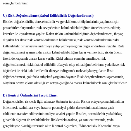
sonuçlar belirlenir.
C) Risk Değerlendirme (Kabul Edilebilirlik Değerlendirmesi) :
Riskler değerlendirilir, derecelendirilir ve gerekli kontrol ölçümlerinin yapılması için
prosedürler oluşturulur, risk seviyelerinin kabul edilebilirliğinin önceden tesis edilmiş
kriterler ile kıyaslaması yapılır. Kalan riskin katlanılabilirliğinin değerlendirmesi, ihtiyaç
duyulan her ilave risk kontrol önleminin belirlenmesi, risk kontrol önlemlerinin riski
katlanılabilir bir seviyeye indirmeye yetip yetmeyeceğinin değerlendirilmesi yapılır. Risk
değerlendirmesi aşamasında, riskin kabul edilebirliğine karar vermek için, riskin önemi
üzerinde kapsamlı olarak karar verilir. Riski tahmin etmenin temelinde, risk
değerlendirmesi, riskin kabul edilebilir düzeyde olup olmadığını belirleme yada ilave risk
ölçümleri ile riski kabul edilebilir düzeye indirgemek maksadıyla uygulanır. Risk
değerlendirmesi, çok fazla sübjektif yargılara dayanır. Risk değerlendirmesi aşamasında,
olayların ortaya çıkma olasılığı ve ortaya çıktığında maruz kalınabilecek sonuçlar belirlenir.
D) Kontrol Önlemlerini Tespit Etme :
Değerlendirilen risklerle ilgili alınacak önlemler tartışılır. Riskin ortaya çıkma ihtimalinin
önlenmesi, azaltılması veya hasarın potansiyel şiddet derecesinin azaltılması yada
tehlikenin transfer edilmesinin maliyet analizi yapılır. Riskler, normalde bir yada birkaç
güvenlik ölçümü ile azaltılabilirler. Risklerdeki azalma, ya sonucu üzerinde, yada
gerçekleşme olasılığı üzerinde olur. Kontrol ölçümleri, "Mühendislik Kontrolü" veya