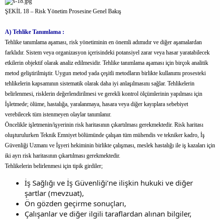
ŞEKİL 18 – Risk Yönetim Prosesine Genel Bakış
A) Tehlike Tanımlama :
Tehlike tanımlama aşaması, risk yönetiminin en önemli adımıdır ve diğer aşamalardan
farklıdır. Sistem veya organizasyon içerisindeki potansiyel zarar veya hasar yaratabilecek
etkilerin objektif olarak analiz edilmesidir. Tehlike tanımlama aşaması için birçok analitik
metod geliştirilmiştir. Uygun metod yada çeşitli metodların birlikte kullanımı prosesteki
tehlikelerin kapsamının sistematik olarak daha iyi anlaşılmasını sağlar. Tehlikelerin
belirlenmesi, risklerin değerlendirilmesi ve gerekli kontrol ölçümlerinin yapılması için
İşletmede; ölüme, hastalığa, yaralanmaya, hasara veya diğer kayıplara sebebiyet
verebilecek tüm istenmeyen olaylar tanımlanır.
Öncelikle işletmenin/işyerinin risk haritasının çıkartılması gerekmektedir. Risk haritası
oluşturulurken Teknik Emniyet bölümünde çalışan tüm mühendis ve tekniker kadro, İş
Güvenliği Uzmanı ve İşyeri hekiminin birlikte çalışması, meslek hastalığı ile iş kazaları için
iki ayrı risk haritasının çıkartılması gerekmektedir.
Tehlikelerin belirlenmesi için tipik girdiler;
İş Sağlığı ve İş Güvenliği’ne ilişkin hukuki ve diğer
şartlar (mevzuat),
Ön gözden geçirme sonuçları,
Çalışanlar ve diğer ilgili taraflardan alınan bilgiler,