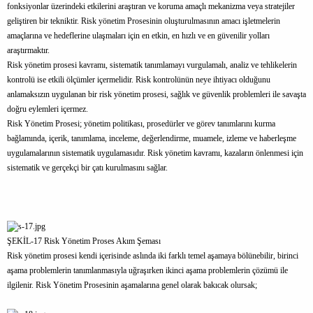
fonksiyonlar üzerindeki etkilerini araştıran ve koruma amaçlı mekanizma veya stratejiler
geliştiren bir tekniktir. Risk yönetim Prosesinin oluşturulmasının amacı işletmelerin
amaçlarına ve hedeflerine ulaşmaları için en etkin, en hızlı ve en güvenilir yolları
araştırmaktır.
Risk yönetim prosesi kavramı, sistematik tanımlamayı vurgulamalı, analiz ve tehlikelerin
kontrolü ise etkili ölçümler içermelidir. Risk kontrolünün neye ihtiyacı olduğunu
anlamaksızın uygulanan bir risk yönetim prosesi, sağlık ve güvenlik problemleri ile savaşta
doğru eylemleri içermez.
Risk Yönetim Prosesi; yönetim politikası, prosedürler ve görev tanımlarını kurma
bağlamında, içerik, tanımlama, inceleme, değerlendirme, muamele, izleme ve haberleşme
uygulamalarının sistematik uygulamasıdır. Risk yönetim kavramı, kazaların önlenmesi için
sistematik ve gerçekçi bir çatı kurulmasını sağlar.
ŞEKİL-17 Risk Yönetim Proses Akım Şeması
Risk yönetim prosesi kendi içerisinde aslında iki farklı temel aşamaya bölünebilir, birinci
aşama problemlerin tanımlanmasıyla uğraşırken ikinci aşama problemlerin çözümü ile
ilgilenir. Risk Yönetim Prosesinin aşamalarına genel olarak bakıcak olursak;