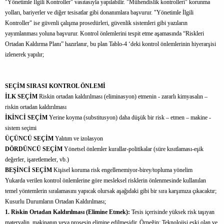
"Yönetimle İlgili Kontroller" vasıtasıyla yapılabilir. "Mühendislik kontrolleri" korunma
yolları, bariyerler ve diğer tesisatlar gibi donanımlara başvurur. "Yönetimle İlgili
Kontroller" ise güvenli çalışma prosedürleri, güvenlik sistemleri gibi yazıların
yayımlanması yoluna başvurur. Kontrol önlemlerini tespit etme aşamasında “Riskleri
Ortadan Kaldırma Planı” hazırlanır, bu plan Tablo-4 ‘deki kontrol önlemlerinin hiyerarşisi
izlenerek yapılır;
SEÇİM SIRASI
KONTROL ÖNLEMİ
İLK SEÇİM
Riskin ortadan kaldırılması (eliminasyon) etmenin - zararlı kimyasalın –
riskin ortadan kaldırılması
İKİNCİ SEÇİM
Yerine koyma (substitusyon) daha düşük bir risk – etmen – makine -
sistem seçimi
ÜÇÜNCÜ SEÇİM
Yalıtım ve izolasyon
DÖRDÜNCÜ SEÇİM
Yönetsel önlemler kurallar-politikalar (süre kısıtlaması-eşik
değerler, işaretlemeler, vb.)
BEŞİNCİ SEÇİM
Kişisel koruma risk engellenemiyor-birey/topluma yönelim
Yukarda verilen kontrol önlemlerine göre mesleksel risklerin önlenmesinde kullanılan
temel yöntemlerin sıralamasını yapıcak olursak aşağıdaki gibi bir sıra karşımıza çıkacaktır;
Kusurlu Durumların Ortadan Kaldırılması;
1. Riskin Ortadan Kaldırılması (Elimine Etmek):
Tesis içerisinde yüksek risk taşıyan
materyalin, makinanın veya prosesin elimine edilmesidir. Örneğin; Teknolojisi eski olan ve