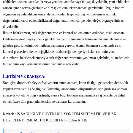
tehlikeler gözden kaçırılabilir veya yeniden tanımlamaya ihtiyaç duyulabilir, yeni tehlikeler
zaman içinde ortaya çıkabilir ve tüm işlemlerin tekrarlanması gerekebilir. Uygun kontrol
ölçümleri uygulandıktan sonra, daha önceden tespit edilmiş tehlikelerin artan risk
değerlerinin kabul edilebilirliklerini değerlendirmek için yeniden değer biçmeye ihtiyaç
duyulabilir.
Riskin belirlenmesi, risk değerlendirme ve kontrol önlemlerinin ardından; riski ortadan
kaldırmaya/azaltmaya yönelik gerekli faaliyetin zamanında tanımlanmasının izlenmesi ve
gözden geçirilmesinin de mutlaka yapılması gerekir. Alınan önlemler sonucunda risk
kontrol proseslerinde de değişiklikler olabileceğinden geriye kalan risklerin yeni
durumlarını belirlemek amacıyla risk değerlendirmesinin yapılması gekebilir, bu nedenlede
tutulan tüm kayıtların analizlerinin yapılması gereklidir.
İLETİŞİM VE DANIŞMA:
Sonuçlar, düzeltici/önleyici faaliyetlerin tanımlanması, konu ile ilgili gelişmeler, değişiklik
yapılan veya yeni İş Sağlığı ve Güvenliği amaçlarının oluşturulması için girdi sağlanması
amacıyla yönetime bilgi verilmeli, ayrıca bilgi toplama aşamasında alt işverenlerde dahil
olmak üzere tüm grublarla iletişim ve danışma kurulmalıdır.
Kaynak : İŞ SAĞLIĞI VE GÜVENLİĞİ, YÖNETİM SİSTEMLERİ VE RİSK
DEĞERLENDİRME METODOLOJİLERİ - Özlem KILIÇ
T