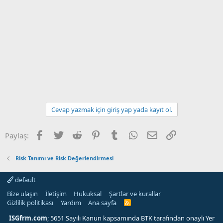
Cevap yazmak için giriş yap yada kayıt ol.
Facebook
Twitter
Reddit
Pinterest
Tumblr
WhatsApp
E-posta
Link
Paylaş:
Risk Tanımı ve Risk Değerlendirmesi
default
Bize ulaşın
İletişim
Hukuksal
Şartlar ve kurallar
Gizlilik politikası
Yardım
Ana sayfa
R
S
S
ISGfrm.com
; 5651 Sayılı Kanun kapsamında BTK tarafından onaylı Yer