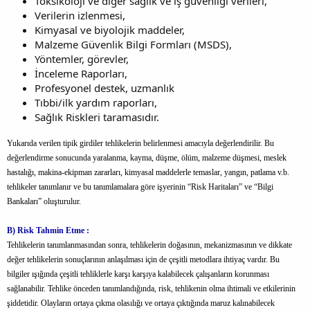
Toksikoloji ve diğer sağlık ve iş güvenliği verileri,
Verilerin izlenmesi,
Kimyasal ve biyolojik maddeler,
Malzeme Güvenlik Bilgi Formları (MSDS),
Yöntemler, görevler,
İnceleme Raporları,
Profesyonel destek, uzmanlık
Tıbbi/ilk yardım raporları,
Sağlık Riskleri taramasıdır.
Yukarıda verilen tipik girdiler tehlikelerin belirlenmesi amacıyla değerlendirilir. Bu
değerlendirme sonucunda yaralanma, kayma, düşme, ölüm, malzeme düşmesi, meslek
hastalığı, makina-ekipman zararları, kimyasal maddelerle temaslar, yangın, patlama v.b.
tehlikeler tanımlanır ve bu tanımlamalara göre işyerinin “Risk Haritaları” ve “Bilgi
Bankaları” oluşturulur.
B) Risk Tahmin Etme :
Tehlikelerin tanımlanmasından sonra, tehlikelerin doğasının, mekanizmasının ve dikkate
değer tehlikelerin sonuçlarının anlaşılması için de çeşitli metodlara ihtiyaç vardır. Bu
bilgiler ışığında çeşitli tehliklerle karşı karşıya kalabilecek çalışanların korunması
sağlanabilir. Tehlike önceden tanımlandığında, risk, tehlikenin olma ihtimali ve etkilerinin
şiddetidir. Olayların ortaya çıkma olasılığı ve ortaya çıktığında maruz kalınabilecek