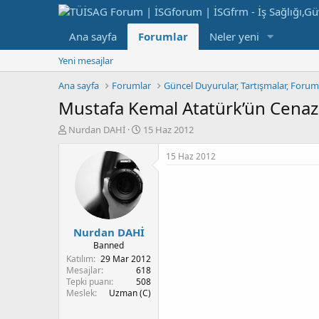
Ana sayfa
Forumlar
Neler yeni
Yeni mesajlar
Ana sayfa
Forumlar
Güncel Duyurular, Tartışmalar, Foru
Mustafa Kemal Atatürk’ün Cena
K
B
Nurdan DAHİ
15 Haz 2012
o
a
n
ş
15 Haz 2012
b
l
u
a
y
n
u
g
b
ı
Nurdan DAHİ
a
ç
ş
t
Banned
l
a
Katılım
29 Mar 2012
a
r
Mesajlar
618
Tepki puanı
508
t
i
Meslek
Uzman (C)
a
h
n
i