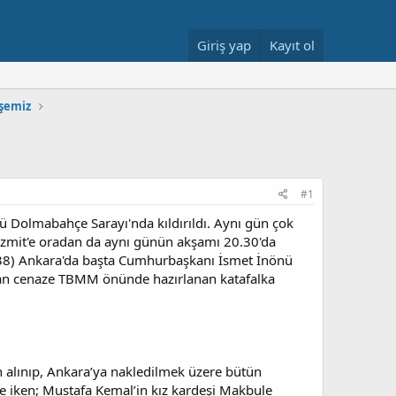
Giriş yap
Kayıt ol
şemiz
#1
 Dolmabahçe Sarayı'nda kıldırıldı. Aynı gün çok
e İzmit'e oradan da aynı günün akşamı 20.30'da
938) Ankara'da başta Cumhurbaşkanı İsmet İnönü
anan cenaze TBMM önünde hazırlanan katafalka
alınıp, Ankara’ya nakledilmek üzere bütün
e iken; Mustafa Kemal’in kız kardeşi Makbule