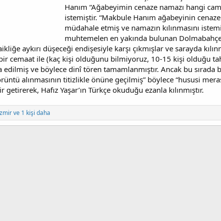
Hanım “Ağabeyimin cenaze namazı hangi camide
istemiştir. “Makbule Hanım ağabeyinin cena
müdahale etmiş ve namazın kılınmasını istemiş
muhtemelen en yakında bulunan Dolmabahçe 
aikliğe aykırı düşeceği endişesiyle karşı çıkmışlar ve sarayda kılınm
bir cemaat ile (kaç kişi olduğunu bilmiyoruz, 10-15 kişi olduğu tah
edilmiş ve böylece dinî tören tamamlanmıştır. Ancak bu sırada b
örüntü alınmasının titizlikle önüne geçilmiş” böylece “hususi mera
r getirerek, Hafız Yaşar’ın Türkçe okuduğu ezanla kılınmıştır.
izmir
ve 1 kişi daha