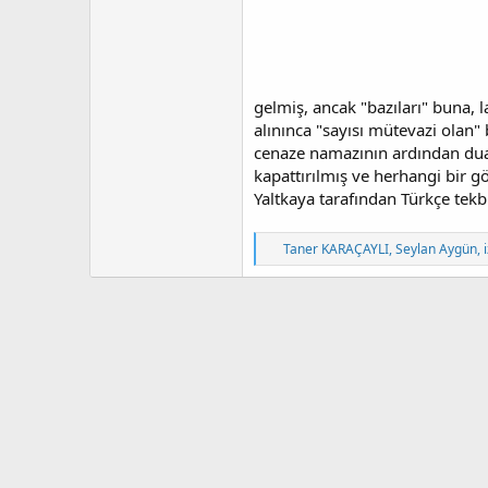
gelmiş, ancak "bazıları" buna, l
alınınca "sayısı mütevazi olan" 
cenaze namazının ardından dua 
kapattırılmış ve herhangi bir g
Yaltkaya tarafından Türkçe tekbi
T
Taner KARAÇAYLI
,
Seylan Aygün
,
e
p
k
i
l
e
r
: