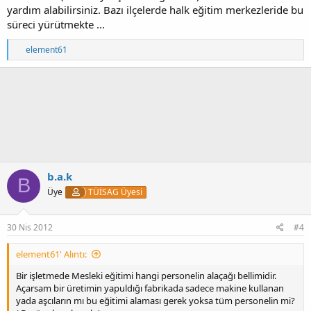
yardım alabilirsiniz. Bazı ilçelerde halk eğitim merkezleride bu
süreci yürütmekte ...
T
element61
e
p
k
i
l
e
r
:
b.a.k
B
Üye
TÜİSAG Üyesi
30 Nis 2012
#4
element61' Alıntı:
Bir işletmede Mesleki eğitimi hangi personelin alaçağı bellimidir.
Açarsam bir üretimin yapuldığı fabrikada sadece makine kullanan
yada aşcıların mı bu eğitimi alaması gerek yoksa tüm personelin mi?