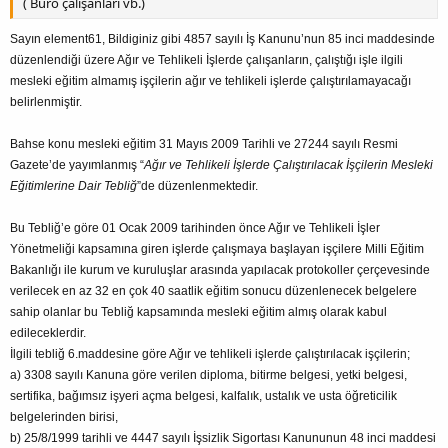
( Burö çalışanları vb.)
Sayın element61, Bildiginiz gibi 4857 sayılı İş Kanunu’nun 85 inci maddesinde
düzenlendiği üzere Ağır ve Tehlikeli İşlerde çalışanların, çalıştığı işle ilgili
mesleki eğitim almamış işçilerin ağır ve tehlikeli işlerde çalıştırılamayacağı
belirlenmiştir.
Bahse konu mesleki eğitim 31 Mayıs 2009 Tarihli ve 27244 sayılı Resmi
Gazete’de yayımlanmış “
Ağır ve Tehlikeli İşlerde Çalıştırılacak İşçilerin Mesleki
Eğitimlerine Dair Tebliğ
”de düzenlenmektedir.
Bu Tebliğ’e göre 01 Ocak 2009 tarihinden önce Ağır ve Tehlikeli İşler
Yönetmeliği kapsamına giren işlerde çalışmaya başlayan işçilere Milli Eğitim
Bakanlığı ile kurum ve kuruluşlar arasında yapılacak protokoller çerçevesinde
verilecek en az 32 en çok 40 saatlik eğitim sonucu düzenlenecek belgelere
sahip olanlar bu Tebliğ kapsamında mesleki eğitim almış olarak kabul
edileceklerdir.
İlgili tebliğ 6.maddesine göre Ağır ve tehlikeli işlerde çalıştırılacak işçilerin;
a) 3308 sayılı Kanuna göre verilen diploma, bitirme belgesi, yetki belgesi,
sertifika, bağımsız işyeri açma belgesi, kalfalık, ustalık ve usta öğreticilik
belgelerinden birisi,
b) 25/8/1999 tarihli ve 4447 sayılı İşsizlik Sigortası Kanununun 48 inci maddesi