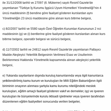
ile 31/12/2008 tarihli ve 27097 (6. Mükerrer) sayılı Resmî Gazete'de
yayımlanan "Türkiye İş Kurumu İşgücü Uyum Hizmetleri Yönetmeliği"nin 4
üncü maddesinin (f) bendine göre faaliyet gösteren kurslardan aynı
Yönetmeliğin 23 üncü maddesine göre alınan kurs bitirme belgesi,
c) 8/2/2007 tarihli ve 5580 sayılı Özel Öğretim Kurumları Kanununun 2 nci
maddesinin (g) ve (i) bentlerine göre faaliyet gösteren kurslardan alınan kurs
bitirme belgesi, operatör belgesi ve sürücü belgesi,
d) 11/7/2002 tarihli ve 24812 sayılı Resmî Gazete'de yayımlanan Patlayıcı
Madde Ateşleyici Yeterlilik Belgesinin Verilmesi Esas ve Usullerinin
Belirlenmesi Hakkında Yönetmelik kapsamında alınan ateşleyici yeterlilik
belgesi,
e)
Yukarıda sayılanların dışında kuruluş kanunlarında veya ilgili kanunlarca
yetkilendirilmiş kamu kurum ve kuruluşları ile Milli Eğitim Bakanlığının ilgili
biriminin onayının alınması şartıyla kamu kurumu niteliğindeki meslek
kuruluşları, eğitim amaçlı faaliyet gösteren vakıf ve dernekler, işçi ve işveren
kuruluşları ile bünyelerinde kurulu iktisadi işletmeler veya işveren tarafından
düzenlenen eğitim faaliyetleri sonucunda verilen belgeler,