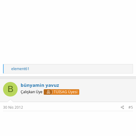
T
element61
e
p
k
bünyamin yavuz
B
i
Çalışkan Üye
TÜİSAG Üyesi
l
e
r
:
30 Nis 2012
#5